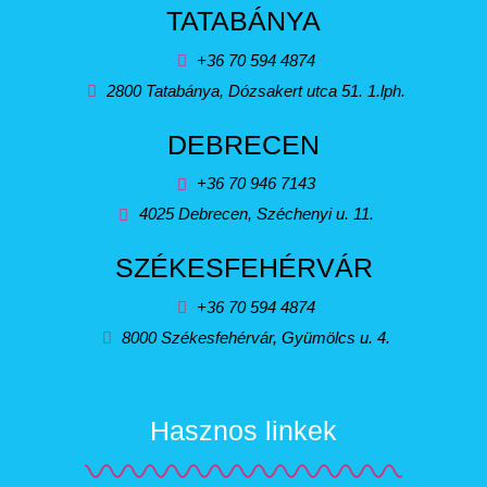
TATABÁNYA
+36 70 594 4874
2800 Tatabánya, Dózsakert utca 51. 1.lph.
DEBRECEN
+36 70 946 7143
4025 Debrecen, Széchenyi u. 11.
SZÉKESFEHÉRVÁR
+36 70 594 4874
8000 Székesfehérvár, Gyümölcs u. 4.
Hasznos linkek