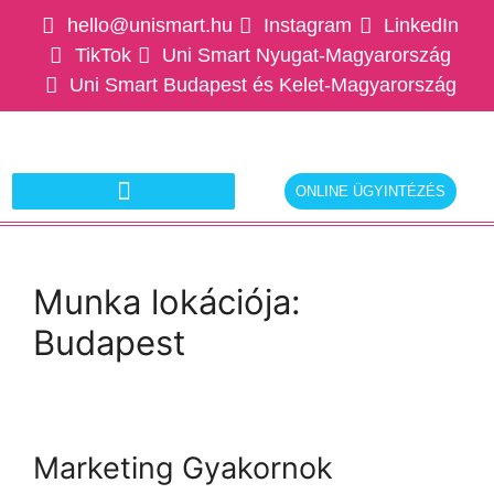
hello@unismart.hu
Instagram
LinkedIn
TikTok
Uni Smart Nyugat-Magyarország
Uni Smart Budapest és Kelet-Magyarország
ONLINE ÜGYINTÉZÉS
Ajánlatkérés munkáltatóknak
Munka lokációja:
Budapest
Marketing Gyakornok