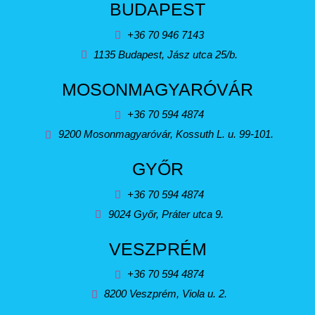
BUDAPEST
+36 70 946 7143
1135 Budapest, Jász utca 25/b.
MOSONMAGYARÓVÁR
+36 70 594 4874
9200 Mosonmagyaróvár, Kossuth L. u. 99-101.
GYŐR
+36 70 594 4874
9024 Győr, Práter utca 9.
VESZPRÉM
+36 70 594 4874
8200 Veszprém, Viola u. 2.