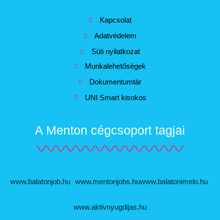
Kapcsolat
Adatvédelem
Süti nyilatkozat
Munkalehetőségek
Dokumentumtár
UNI Smart kisokos
A Menton cégcsoport tagjai
www.balatonjob.hu
www.mentonjobs.hu
www.balatonimelo.hu
www.aktivnyugdijas.hu