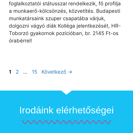
foglalkoztatói státusszal rendelkezik, fő profilja
a munkaerő-kölcsönzés, közvetítés. Budapesti
munkatársaink szuper csapatába várjuk,
dolgozni vágyó diák Kolléga jelentkezését, HR-
Toborzó gyakornok pozícióban, br. 2145 Ft-os
órabérrel!
1
2
…
15
Következő
→
Irodáink elérhetőségei