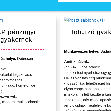
AP pénzügyi
Toborzó gya
gyakornok
Munkavégzés helye:
Budap
és helye:
Debrecen
Amit kínálunk:
-br. 2145 Ft-os órabér;
unk:
-betekintést nyerhetsz egy g
akorlat leigazolása;
HR szolgáltató cég mindenna
lesetbiztosítás;
-hosszú távú lehetőséget biz
munkaidő, home-office
olyan csapatban, ahol több 
l;
is iskola mellett kezdte a karr
dezvények;
-szakmai tudás megalapozá
, modern, multinacionális
ambícióidnak megfelelő fejlő
-képzéseken, csapatépítőkö