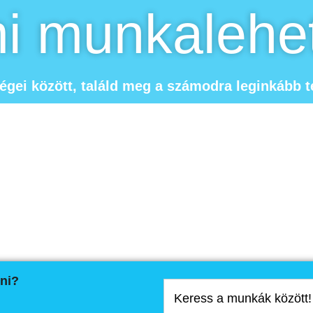
mi munkalehe
gei között, találd meg a számodra leginkább te
zni?