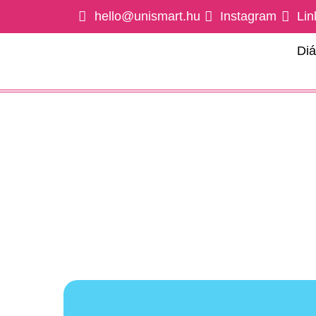
hello@unismart.hu
Instagram
Lin
Di