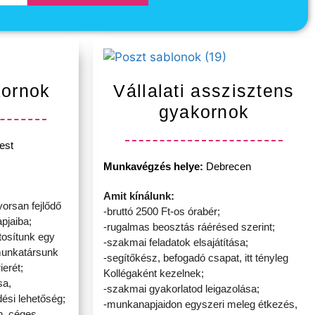
kornok
Vállalati asszisztens
gyakornok
est
Munkavégzés helye:
Debrecen
Amit kínálunk:
yorsan fejlődő
-bruttó 2500 Ft-os órabér;
pjaiba;
-rugalmas beosztás ráérésed szerint;
tosítunk egy
-szakmai feladatok elsajátítása;
munkatársunk
-segítőkész, befogadó csapat, itt tényleg
ierét;
Kollégaként kezelnek;
sa,
-szakmai gyakorlatod leigazolása;
dési lehetőség;
-munkanapjaidon egyszeri meleg étkezés,
n, céges