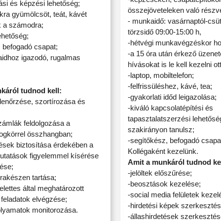
tási és képzési lehetőség;
összejöveteleken való részvé
okra gyümölcsöt, teát, kávét
- munkaidő: vasárnaptól-csüt
k a számodra;
törzsidő 09:00-15:00 h,
lehetőség;
-hétvégi munkavégzéskor ho
, befogadó csapat;
-a 15 óra után érkező üzenet
aidhoz igazodó, rugalmas
hívásokat is le kell kezelni ot
-laptop, mobiltelefon;
-felfrissüléshez, kávé, tea;
káról tudnod kell:
-gyakorlati időd leigazolása;
lenőrzése, szortírozása és
-kiváló kapcsolatépítési és
tapasztalatszerzési lehetősé
ámlák feldolgozása a
szakirányon tanulsz;
ogkörrel összhangban;
-segítőkész, befogadó csapat
etések biztosítása érdekében a
Kollégaként kezelünk.
imutatások figyelemmel kísérése
Amit a munkáról tudnod kel
ése;
-jelöltek előszűrése;
rakészen tartása;
-beosztások kezelése;
elettes által meghatározott
-social media felületek kezel
 feladatok elvégzése;
-hirdetési képek szerkeszté
 folyamatok monitorozása.
-állashirdetések szerkesztés