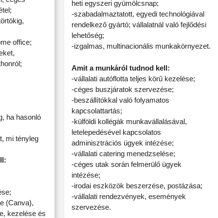
heti egyszeri gyümölcsnap;
tel;
-szabadalmaztatott, egyedi technológiával
örtökig,
rendelkező gyártó; vállalatnál való fejlődési
lehetőség;
me office;
-izgalmas, multinacionális munkakörnyezet.
eket,
thonról;
Amit a munkáról tudnod kell:
-vállalati autóflotta teljes körű kezelése;
-céges buszjáratok szervezése;
-beszállítókkal való folyamatos
kapcsolattartás;
g, ha hasonló
-külföldi kollégák munkavállalásával,
letelepedésével kapcsolatos
, mi tényleg
adminisztrációs ügyek intézése;
-vállalati catering menedzselése;
l:
-céges utak során felmerülő ügyek
intézése;
-irodai eszközök beszerzése, postázása;
ése;
-vállalati rendezvények, események
se (Canva),
szervezése.
e, kezelése és