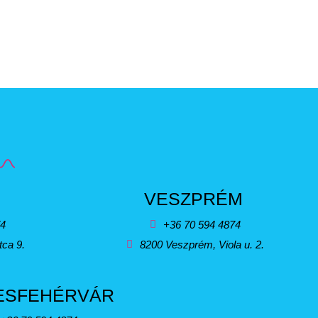
VESZPRÉM
74
+36 70 594 4874
tca 9.
8200 Veszprém, Viola u. 2.
ESFEHÉRVÁR