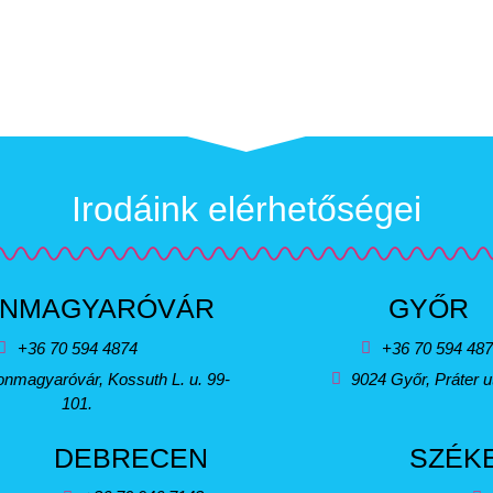
Irodáink elérhetőségei
NMAGYARÓVÁR
GYŐR
+36 70 594 4874
+36 70 594 48
nmagyaróvár, Kossuth L. u. 99-
9024 Győr, Práter u
101.
DEBRECEN
SZÉK