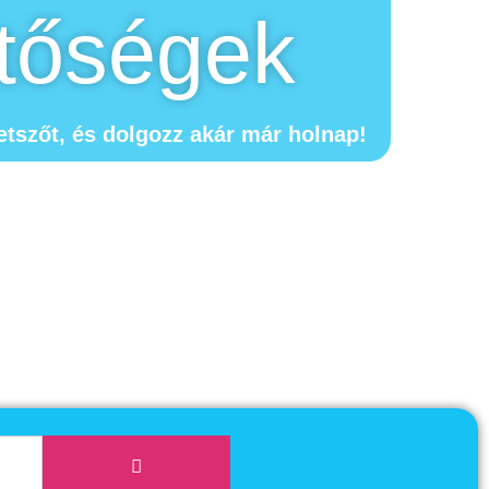
tőségek
tszőt, és dolgozz akár már holnap!