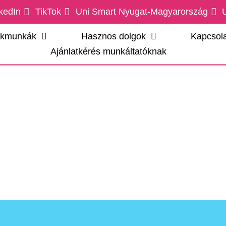
kedIn
TikTok
Uni Smart Nyugat-Magyarország
ákmunkák
Hasznos dolgok
Kapcsola
Ajánlatkérés munkáltatóknak