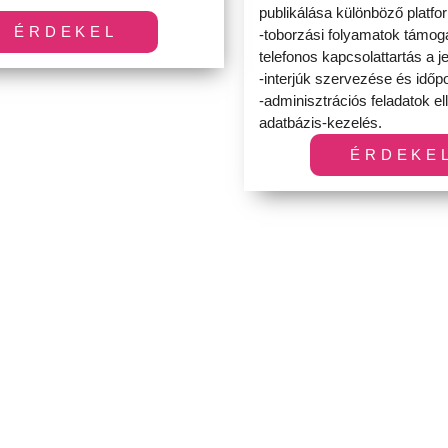
publikálása különböző platf
ÉRDEKEL
-toborzási folyamatok támog
telefonos kapcsolattartás a je
-interjúk szervezése és időp
-adminisztrációs feladatok el
adatbázis-kezelés.
ÉRDEKE