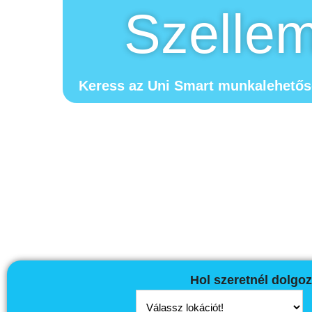
Szelle
Keress az Uni Smart munkalehetősé
Hol szeretnél dolgo