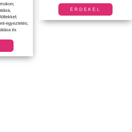
ormokon;
ÉRDEKEL
atása,
löltekkel;
ont-egyeztetés;
látása és
L