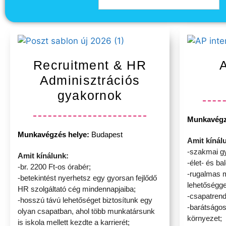
Recruitment & HR
Adminisztrációs
gyakornok
Munkavégz
Munkavégzés helye:
Budapest
Amit kínál
-szakmai gy
Amit kínálunk:
-élet- és ba
-br. 2200 Ft-os órabér;
-rugalmas 
-betekintést nyerhetsz egy gyorsan fejlődő
lehetőségge
HR szolgáltató cég mindennapjaiba;
-csapatren
-hosszú távú lehetőséget biztosítunk egy
-barátságos
olyan csapatban, ahol több munkatársunk
környezet;
is iskola mellett kezdte a karrierét;