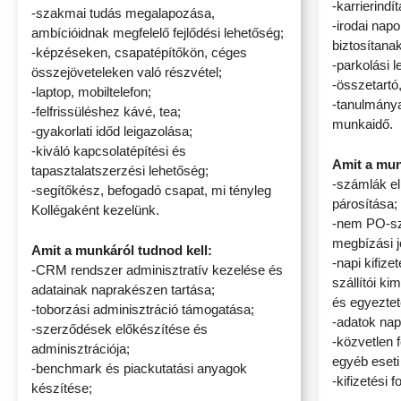
-karrierindí
-szakmai tudás megalapozása,
-irodai nap
ambícióidnak megfelelő fejlődési lehetőség;
biztosítana
-képzéseken, csapatépítőkön, céges
-parkolási 
összejöveteleken való részvétel;
-összetartó
-laptop, mobiltelefon;
-tanulmány
-felfrissüléshez kávé, tea;
munkaidő.
-gyakorlati időd leigazolása;
-kiváló kapcsolatépítési és
Amit a mun
tapasztalatszerzési lehetőség;
-számlák el
-segítőkész, befogadó csapat, mi tényleg
párosítása;
Kollégaként kezelünk.
-nem PO-sz
megbízási j
Amit a munkáról tudnod kell:
-napi kifiz
-CRM rendszer adminisztratív kezelése és
szállítói k
adatainak naprakészen tartása;
és egyeztet
-toborzási adminisztráció támogatása;
-adatok nap
-szerződések előkészítése és
-közvetlen f
adminisztrációja;
egyéb eseti
-benchmark és piackutatási anyagok
-kifizetési
készítése;