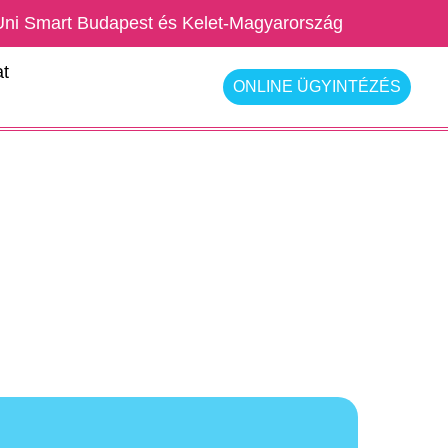
Uni Smart Budapest és Kelet-Magyarország
t
ONLINE ÜGYINTÉZÉS