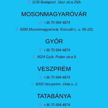
1135 Budapest, Jász utca 25/b.
MOSONMAGYARÓVÁR
+36 70 594 4874
9200 Mosonmagyaróvár, Kossuth L. u. 99-101.
GYŐR
+36 70 594 4874
9024 Győr, Práter utca 9.
VESZPRÉM
+36 70 594 4874
8200 Veszprém, Viola u. 2.
TATABÁNYA
+36 70 594 4874