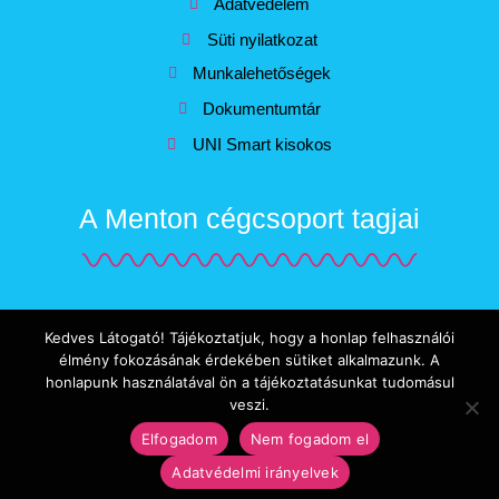
Adatvédelem
Süti nyilatkozat
Munkalehetőségek
Dokumentumtár
UNI Smart kisokos
A Menton cégcsoport tagjai
www.balatonjob.hu
www.mentonjobs.hu
www.balatonimelo.hu
Kedves Látogató! Tájékoztatjuk, hogy a honlap felhasználói
élmény fokozásának érdekében sütiket alkalmazunk. A
honlapunk használatával ön a tájékoztatásunkat tudomásul
www.aktivnyugdijas.hu
veszi.
Elfogadom
Nem fogadom el
Az oldalt készítette:
Adatvédelmi irányelvek