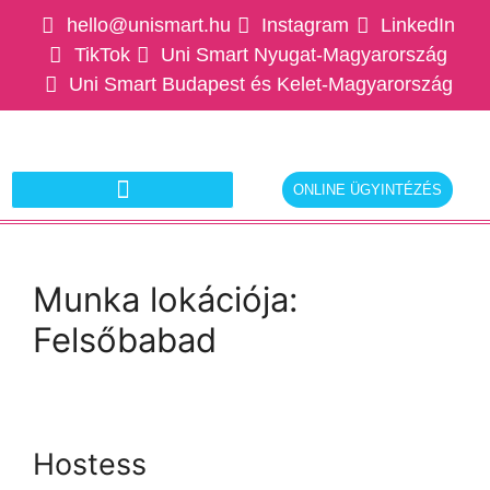
hello@unismart.hu
Instagram
LinkedIn
TikTok
Uni Smart Nyugat-Magyarország
Uni Smart Budapest és Kelet-Magyarország
ONLINE ÜGYINTÉZÉS
Ajánlatkérés munkáltatóknak
Munka lokációja:
Felsőbabad
Hostess