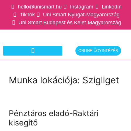
hello@unismart.hu
Instagram
LinkedIn
TikTok
Uni Smart Nyugat-Magyarország
Uni Smart Budapest és Kelet-Magyarország
ONLINE ÜGYINTÉZÉS
Ajánlatkérés munkáltatóknak
Munka lokációja:
Szigliget
Pénztáros eladó-Raktári
kisegítő