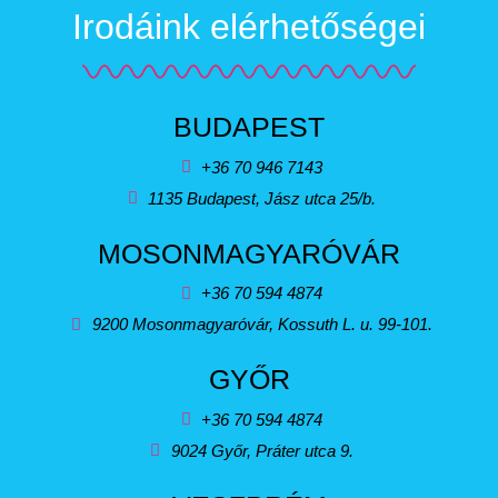
Irodáink elérhetőségei
BUDAPEST
+36 70 946 7143
1135 Budapest, Jász utca 25/b.
MOSONMAGYARÓVÁR
+36 70 594 4874
9200 Mosonmagyaróvár, Kossuth L. u. 99-101.
GYŐR
+36 70 594 4874
9024 Győr, Práter utca 9.