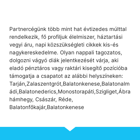
Partnercégünk több mint hat évtizedes múlttal
rendelkezik, fő profiljuk élelmiszer, háztartási
vegyi áru, napi közszükségleti cikkek kis-és
nagykereskedelme. Olyan nappali tagozatos,
dolgozni vágyó diák jelentkezését várja, aki
eladó pénztáros vagy raktári kisegítő pozícióba
támogatja a csapatot az alábbi helyszíneken:
Tarján,Zalaszentgrót,Balatonkenese,Balatonalm
ádi,Balatonederics,Monostorapáti,Szigliget,Ábra
hámhegy, Császár, Réde,
Balatonfőkajár,Balatonkenese