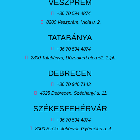
VESZPRÉM
+36 70 594 4874
8200 Veszprém, Viola u. 2.
TATABÁNYA
+36 70 594 4874
2800 Tatabánya, Dózsakert utca 51. 1.lph.
DEBRECEN
+36 70 946 7143
4025 Debrecen, Széchenyi u. 11.
SZÉKESFEHÉRVÁR
+36 70 594 4874
8000 Székesfehérvár, Gyümölcs u. 4.