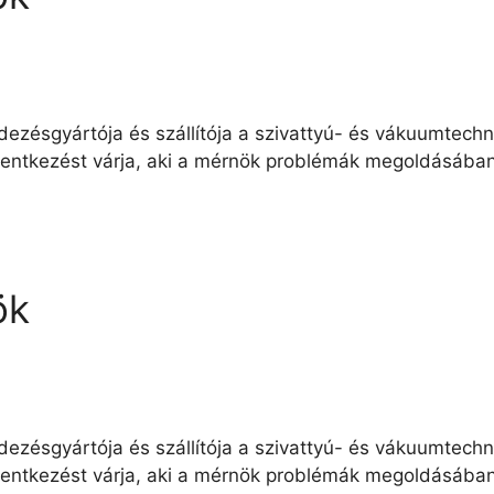
dezésgyártója és szállítója a szivattyú- és vákuumtechn
elentkezést várja, aki a mérnök problémák megoldásába
ök
dezésgyártója és szállítója a szivattyú- és vákuumtechn
elentkezést várja, aki a mérnök problémák megoldásába