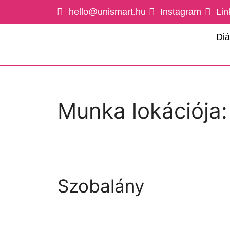
hello@unismart.hu
Instagram
Lin
Di
Munka lokációja
Szobalány