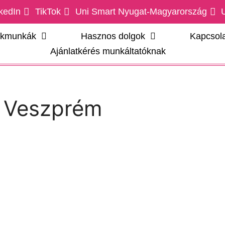
kedIn
TikTok
Uni Smart Nyugat-Magyarország
ákmunkák
Hasznos dolgok
Kapcsola
Ajánlatkérés munkáltatóknak
:
Veszprém