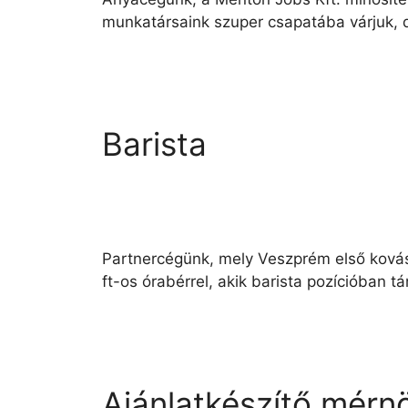
munkatársaink szuper csapatába várjuk, do
Barista
Partnercégünk, mely Veszprém első kovász
ft-os órabérrel, akik barista pozícióban 
Ajánlatkészítő mérn