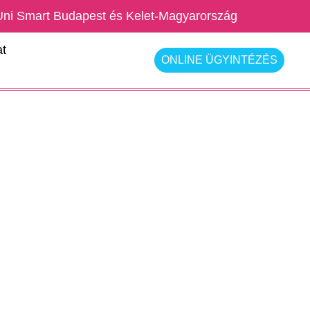
Uni Smart Budapest és Kelet-Magyarország
t
ONLINE ÜGYINTÉZÉS