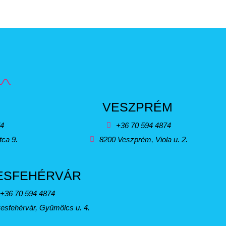
VESZPRÉM
74
+36 70 594 4874
tca 9.
8200 Veszprém, Viola u. 2.
ESFEHÉRVÁR
+36 70 594 4874
esfehérvár, Gyümölcs u. 4.