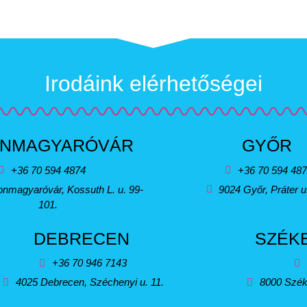
Irodáink elérhetőségei
NMAGYARÓVÁR
GYŐR
+36 70 594 4874
+36 70 594 48
nmagyaróvár, Kossuth L. u. 99-
9024 Győr, Práter u
101.
DEBRECEN
SZÉK
+36 70 946 7143
4025 Debrecen, Széchenyi u. 11.
8000 Szék