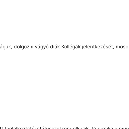
rjuk, dolgozni vágyó diák Kollégák jelentkezését, moso
 foglalkoztatói státusszal rendelkezik, fő profilja a m