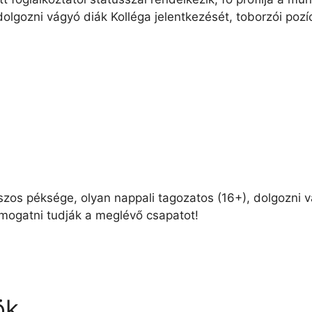
lgozni vágyó diák Kolléga jelentkezését, toborzói pozíc
os péksége, olyan nappali tagozatos (16+), dolgozni vá
támogatni tudják a meglévő csapatot!
ök