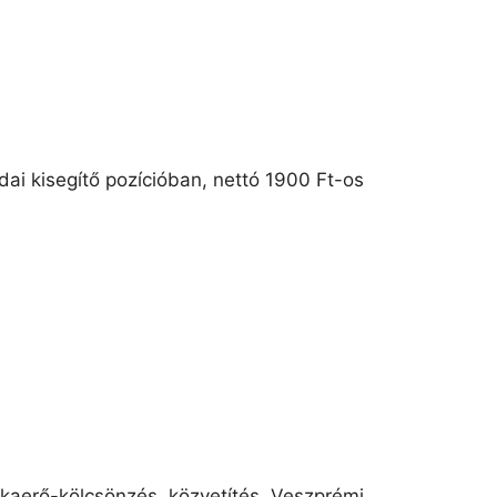
dai kisegítő pozícióban, nettó 1900 Ft-os
unkaerő-kölcsönzés, közvetítés. Veszprémi