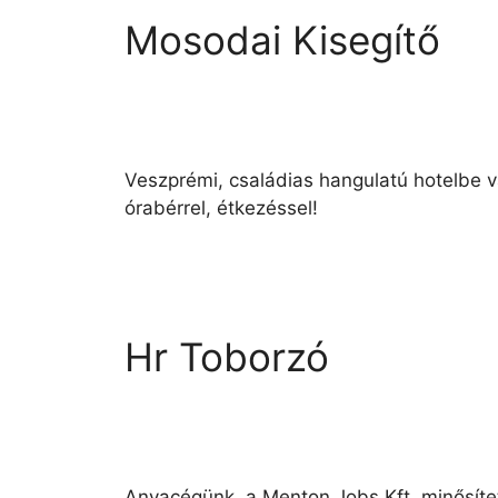
Mosodai Kisegítő
Veszprémi, családias hangulatú hotelbe vá
órabérrel, étkezéssel!
Hr Toborzó
Anyacégünk, a Menton Jobs Kft. minősített