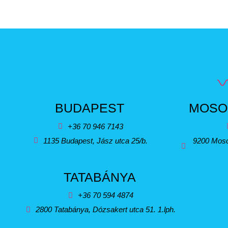
BUDAPEST
MOSO
+36 70 946 7143
1135 Budapest, Jász utca 25/b.
9200 Moso
TATABÁNYA
+36 70 594 4874
2800 Tatabánya, Dózsakert utca 51. 1.lph.