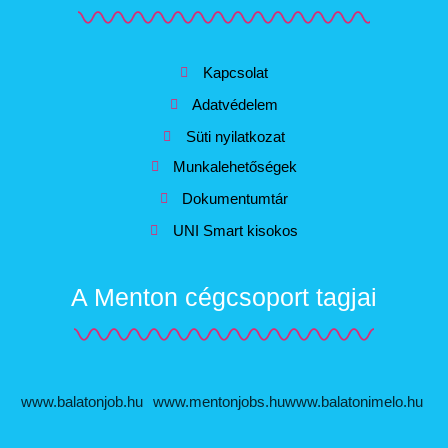
Kapcsolat
Adatvédelem
Süti nyilatkozat
Munkalehetőségek
Dokumentumtár
UNI Smart kisokos
A Menton cégcsoport tagjai
www.balatonjob.hu
www.mentonjobs.hu
www.balatonimelo.hu