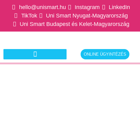
hello@unismart.hu
Instagram
LinkedIn
TikTok
Uni Smart Nyugat-Magyarország
Uni Smart Budapest és Kelet-Magyarország
ONLINE ÜGYINTÉZÉS
Ajánlatkérés munkáltatóknak