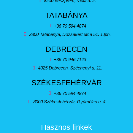
8200 Veszprém, Viola u. 2.
TATABÁNYA
+36 70 594 4874
2800 Tatabánya, Dózsakert utca 51. 1.lph.
DEBRECEN
+36 70 946 7143
4025 Debrecen, Széchenyi u. 11.
SZÉKESFEHÉRVÁR
+36 70 594 4874
8000 Székesfehérvár, Gyümölcs u. 4.
Hasznos linkek