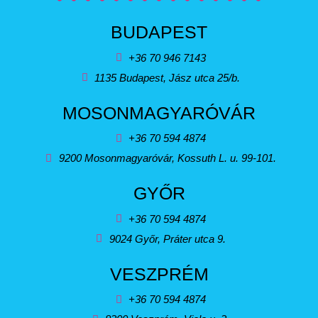
BUDAPEST
+36 70 946 7143
1135 Budapest, Jász utca 25/b.
MOSONMAGYARÓVÁR
+36 70 594 4874
9200 Mosonmagyaróvár, Kossuth L. u. 99-101.
GYŐR
+36 70 594 4874
9024 Győr, Práter utca 9.
VESZPRÉM
+36 70 594 4874