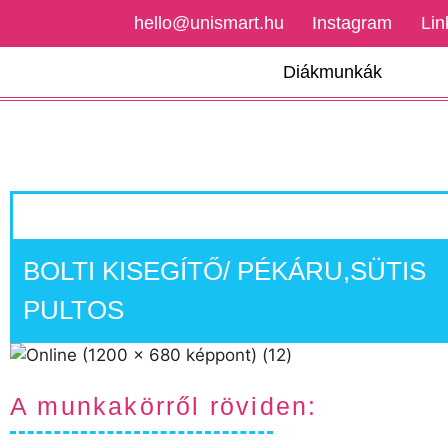
hello@unismart.hu
Instagram
Lin
Diákmunkák
BOLTI KISEGÍTŐ/ PÉKÁRU,SÜTIS
PULTOS
A munkakörről röviden: