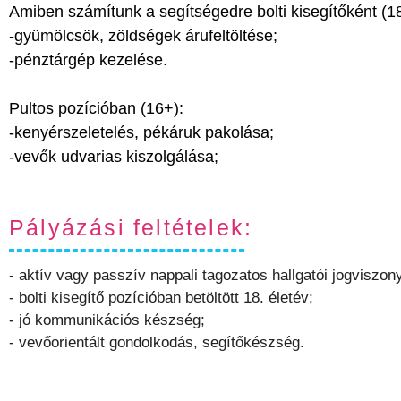
Amiben számítunk a segítségedre bolti kisegítőként (1
-gyümölcsök, zöldségek árufeltöltése;
-pénztárgép kezelése.
Pultos pozícióban (16+):
-kenyérszeletelés, pékáruk pakolása;
-vevők udvarias kiszolgálása;
Pályázási feltételek:
- aktív vagy passzív nappali tagozatos hallgatói jogviszo
- bolti kisegítő pozícióban betöltött 18. életév;
- jó kommunikációs készség;
- vevőorientált gondolkodás, segítőkészség.