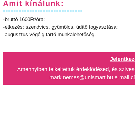
Amit kínálunk:
-bruttó 1600Ft/óra;
-étkezés: szendvics, gyümölcs, üdítő fogyasztása;
-augusztus végéig tartó munkalehetőség.
Jelentkez
Amennyiben felkeltettük érdeklődésed, és szíves
mark.nemes@unismart.hu e-mail címe