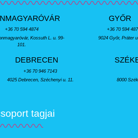
NMAGYARÓVÁR
GYŐR
+36 70 594 4874
+36 70 594 48
nmagyaróvár, Kossuth L. u. 99-
9024 Győr, Práter u
101.
DEBRECEN
SZÉK
+36 70 946 7143
4025 Debrecen, Széchenyi u. 11.
8000 Szék
oport tagjai