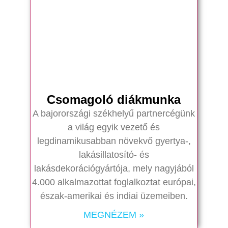
Csomagoló diákmunka
A bajorországi székhelyű partnercégünk
a világ egyik vezető és
legdinamikusabban növekvő gyertya-,
lakásillatosító- és
lakásdekorációgyártója, mely nagyjából
4.000 alkalmazottat foglalkoztat európai,
észak-amerikai és indiai üzemeiben.
MEGNÉZEM »