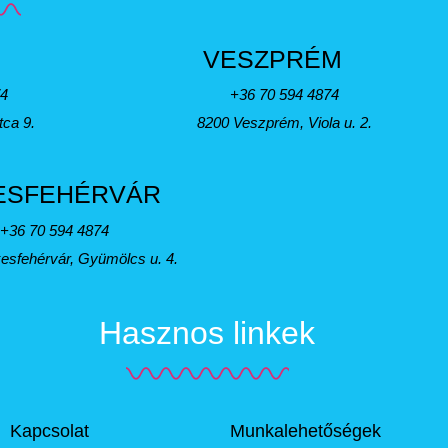
VESZPRÉM
74
+36 70 594 4874
tca 9.
8200 Veszprém, Viola u. 2.
ESFEHÉRVÁR
+36 70 594 4874
esfehérvár, Gyümölcs u. 4.
Hasznos linkek
Kapcsolat
Munkalehetőségek