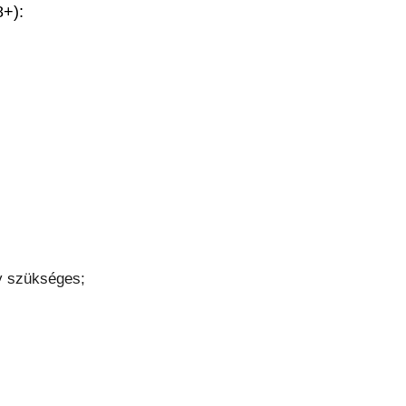
8+):
ny szükséges;