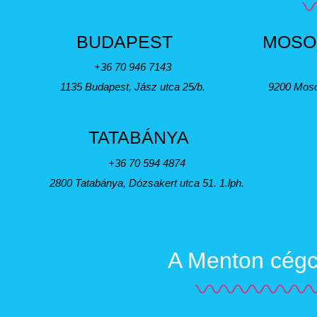
BUDAPEST
MOSO
+36 70 946 7143
1135 Budapest, Jász utca 25/b.
9200 Moso
TATABÁNYA
+36 70 594 4874
2800 Tatabánya, Dózsakert utca 51. 1.lph.
A Menton cégcs