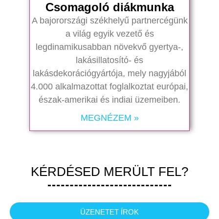
Csomagoló diákmunka
A bajorországi székhelyű partnercégünk
a világ egyik vezető és
legdinamikusabban növekvő gyertya-,
lakásillatosító- és
lakásdekorációgyártója, mely nagyjából
4.000 alkalmazottat foglalkoztat európai,
észak-amerikai és indiai üzemeiben.
MEGNÉZEM »
KÉRDÉSED MERÜLT FEL?
ÜZENETET ÍROK