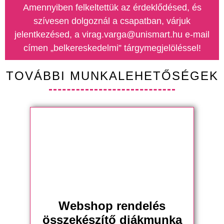
Amennyiben felkeltettük az érdeklődésed, és
szívesen dolgoznál a csapatban, várjuk
jelentkezésed, a virag.varga@unismart.hu e-mail
címen „belkereskedelmi” tárgymegjelöléssel!
TOVÁBBI MUNKALEHETŐSÉGEK
Webshop rendelés
összekészítő diákmunka