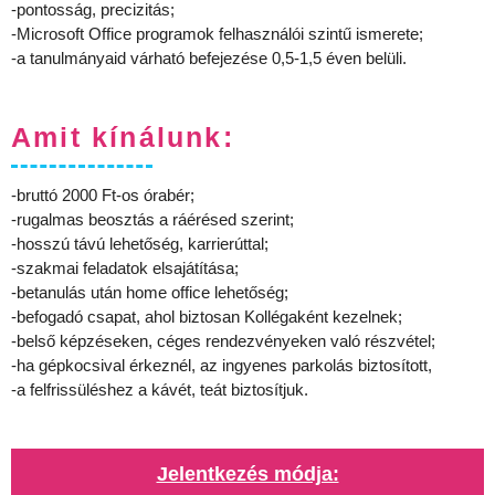
-pontosság, precizitás;
-Microsoft Office programok felhasználói szintű ismerete;
-a tanulmányaid várható befejezése 0,5-1,5 éven belüli.
Amit kínálunk:
-bruttó 2000 Ft-os órabér;
-rugalmas beosztás a ráérésed szerint;
-hosszú távú lehetőség, karrierúttal;
-szakmai feladatok elsajátítása;
-betanulás után home office lehetőség;
-befogadó csapat, ahol biztosan Kollégaként kezelnek;
-belső képzéseken, céges rendezvényeken való részvétel;
-ha gépkocsival érkeznél, az ingyenes parkolás biztosított,
-a felfrissüléshez a kávét, teát biztosítjuk.
Jelentkezés módja: