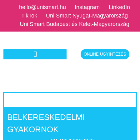
hello@unismart.hu
Instagram
LinkedIn
TikTok
Uni Smart Nyugat-Magyarország
Uni Smart Budapest és Kelet-Magyarország
ONLINE ÜGYINTÉZÉS
Ajánlatkérés munkáltatóknak
BELKERESKEDELMI
GYAKORNOK