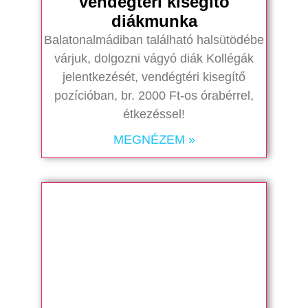
vendégtéri kisegítő
diákmunka
Balatonalmádiban található halsütödébe
várjuk, dolgozni vágyó diák Kollégák
jelentkezését, vendégtéri kisegítő
pozícióban, br. 2000 Ft-os órabérrel,
étkezéssel!
MEGNÉZEM »