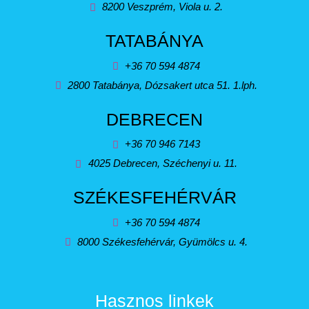
8200 Veszprém, Viola u. 2.
TATABÁNYA
+36 70 594 4874
2800 Tatabánya, Dózsakert utca 51. 1.lph.
DEBRECEN
+36 70 946 7143
4025 Debrecen, Széchenyi u. 11.
SZÉKESFEHÉRVÁR
+36 70 594 4874
8000 Székesfehérvár, Gyümölcs u. 4.
Hasznos linkek