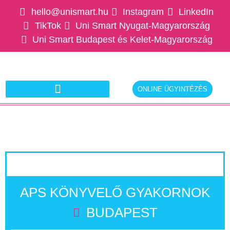
hello@unismart.hu
Instagram
LinkedIn
TikTok
Uni Smart Nyugat-Magyarország
Uni Smart Budapest és Kelet-Magyarország
ONLINE ÜGYINTÉZÉS
Ajánlatkérés munkáltatóknak
APS KÖNYVELŐ GYAKORNOK
BUDAPEST