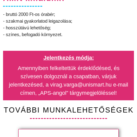
- bruttó 2000 Ft-os órabér;
- szakmai gyakorlatod leigazolása;
- hosszútávú lehetőség;
- színes, befogadó környezet.
Jelentkezés módja:
Amennyiben felkeltettük érdeklődésed, és
szívesen dolgoznál a csapatban, várjuk
jelentkezésed, a virag.varga@unismart.hu e-mail
címen, „APS-angol” tárgymegjelöléssel!
TOVÁBBI MUNKALEHETŐSÉGEK