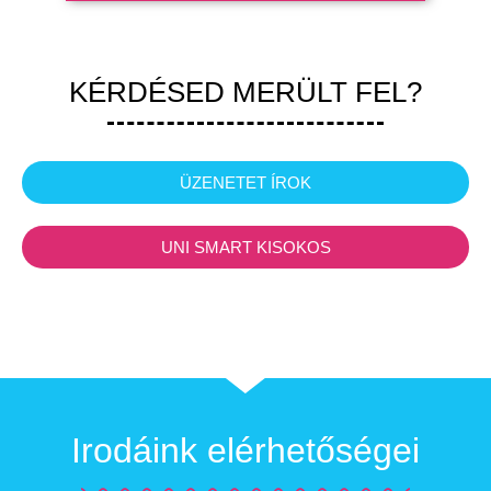
KÉRDÉSED MERÜLT FEL?
ÜZENETET ÍROK
UNI SMART KISOKOS
Irodáink elérhetőségei