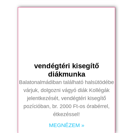
vendégtéri kisegítő
diákmunka
Balatonalmádiban található halsütödébe
várjuk, dolgozni vágyó diák Kollégák
jelentkezését, vendégtéri kisegítő
pozícióban, br. 2000 Ft-os órabérrel,
étkezéssel!
MEGNÉZEM »