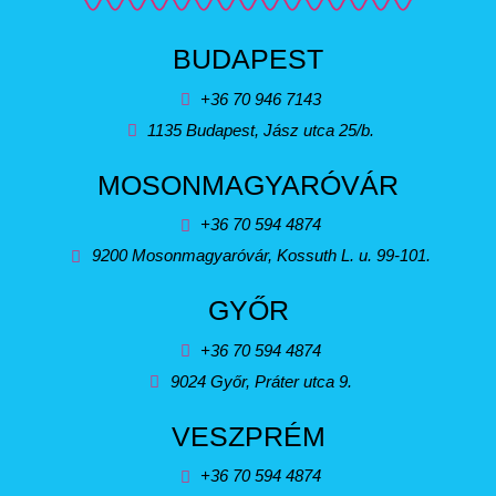
BUDAPEST
+36 70 946 7143
1135 Budapest, Jász utca 25/b.
MOSONMAGYARÓVÁR
+36 70 594 4874
9200 Mosonmagyaróvár, Kossuth L. u. 99-101.
GYŐR
+36 70 594 4874
9024 Győr, Práter utca 9.
VESZPRÉM
+36 70 594 4874