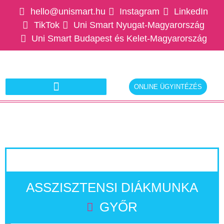
hello@unismart.hu
Instagram
LinkedIn
TikTok
Uni Smart Nyugat-Magyarország
Uni Smart Budapest és Kelet-Magyarország
ONLINE ÜGYINTÉZÉS
Ajánlatkérés munkáltatóknak
ASSZISZTENSI DIÁKMUNKA
GYŐR