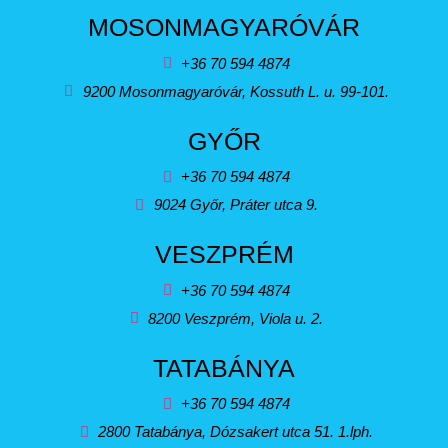
MOSONMAGYARÓVÁR
+36 70 594 4874
9200 Mosonmagyaróvár, Kossuth L. u. 99-101.
GYŐR
+36 70 594 4874
9024 Győr, Práter utca 9.
VESZPRÉM
+36 70 594 4874
8200 Veszprém, Viola u. 2.
TATABÁNYA
+36 70 594 4874
2800 Tatabánya, Dózsakert utca 51. 1.lph.