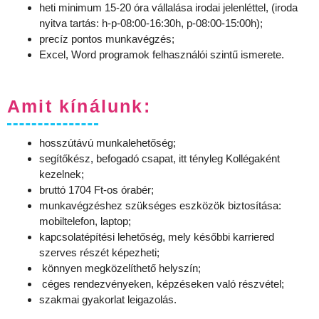
heti minimum 15-20 óra vállalása irodai jelenléttel, (iroda
nyitva tartás: h-p-08:00-16:30h, p-08:00-15:00h);
precíz pontos munkavégzés;
Excel, Word programok felhasználói szintű ismerete.
Amit kínálunk:
hosszútávú munkalehetőség;
segítőkész, befogadó csapat, itt tényleg Kollégaként
kezelnek;
bruttó 1704 Ft-os órabér;
munkavégzéshez szükséges eszközök biztosítása:
mobiltelefon, laptop;
kapcsolatépítési lehetőség, mely későbbi karriered
szerves részét képezheti;
könnyen megközelíthető helyszín;
céges rendezvényeken, képzéseken való részvétel;
szakmai gyakorlat leigazolás.