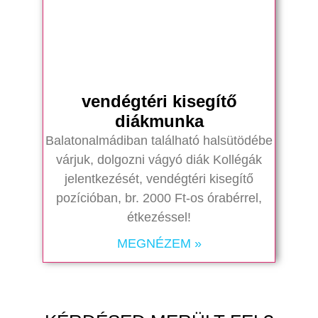
vendégtéri kisegítő
diákmunka
Balatonalmádiban található halsütödébe
várjuk, dolgozni vágyó diák Kollégák
jelentkezését, vendégtéri kisegítő
pozícióban, br. 2000 Ft-os órabérrel,
étkezéssel!
MEGNÉZEM »