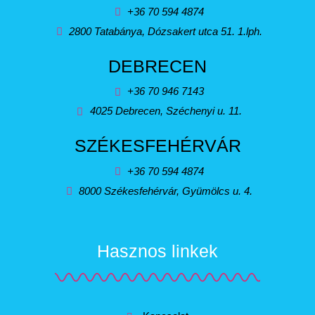
+36 70 594 4874
2800 Tatabánya, Dózsakert utca 51. 1.lph.
DEBRECEN
+36 70 946 7143
4025 Debrecen, Széchenyi u. 11.
SZÉKESFEHÉRVÁR
+36 70 594 4874
8000 Székesfehérvár, Gyümölcs u. 4.
Hasznos linkek