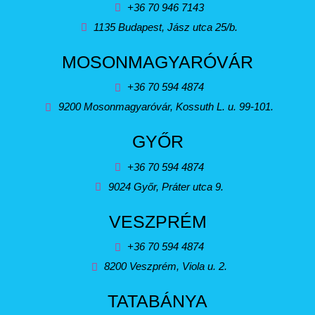
+36 70 946 7143
1135 Budapest, Jász utca 25/b.
MOSONMAGYARÓVÁR
+36 70 594 4874
9200 Mosonmagyaróvár, Kossuth L. u. 99-101.
GYŐR
+36 70 594 4874
9024 Győr, Práter utca 9.
VESZPRÉM
+36 70 594 4874
8200 Veszprém, Viola u. 2.
TATABÁNYA