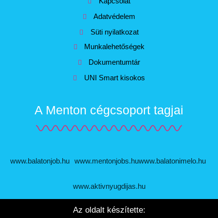
Kapcsolat
Adatvédelem
Süti nyilatkozat
Munkalehetőségek
Dokumentumtár
UNI Smart kisokos
A Menton cégcsoport tagjai
www.balatonjob.hu
www.mentonjobs.hu
www.balatonimelo.hu
www.aktivnyugdijas.hu
Az oldalt készítette: