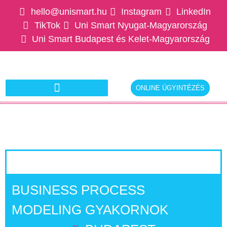
hello@unismart.hu
Instagram
LinkedIn
TikTok
Uni Smart Nyugat-Magyarország
Uni Smart Budapest és Kelet-Magyarország
ONLINE ÜGYINTÉZÉS
Ajánlatkérés munkáltatóknak
BUSINESS PROCESS
MODELING GYAKORNOK