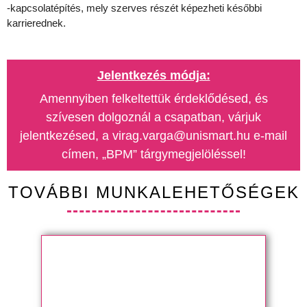
-kapcsolatépítés, mely szerves részét képezheti későbbi
karrierednek.
Jelentkezés módja:
Amennyiben felkeltettük érdeklődésed, és
szívesen dolgoznál a csapatban, várjuk
jelentkezésed, a virag.varga@unismart.hu e-mail
címen, „BPM” tárgymegjelöléssel!
TOVÁBBI MUNKALEHETŐSÉGEK