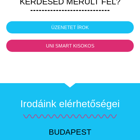
KÉRDÉSED MERÜLT FEL?
ÜZENETET ÍROK
UNI SMART KISOKOS
Irodáink elérhetőségei
BUDAPEST