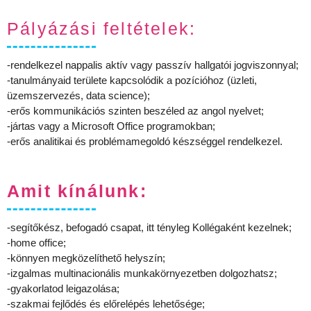
Pályázási feltételek:
-rendelkezel nappalis aktív vagy passzív hallgatói jogviszonnyal;
-tanulmányaid területe kapcsolódik a pozícióhoz (üzleti,
üzemszervezés, data science);
-erős kommunikációs szinten beszéled az angol nyelvet;
-jártas vagy a Microsoft Office programokban;
-erős analitikai és problémamegoldó készséggel rendelkezel.
Amit kínálunk:
-segítőkész, befogadó csapat, itt tényleg Kollégaként kezelnek;
-home office;
-könnyen megközelíthető helyszín;
-izgalmas multinacionális munkakörnyezetben dolgozhatsz;
-gyakorlatod leigazolása;
-szakmai fejlődés és előrelépés lehetősége;