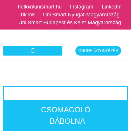
hello@unismart.hu
Instagram
LinkedIn
TikTok
Uni Smart Nyugat-Magyarország
Uni Smart Budapest és Kelet-Magyarország
ONLINE ÜGYINTÉZÉS
Ajánlatkérés munkáltatóknak
CSOMAGOLÓ
BÁBOLNA