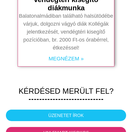
diákmunka
Balatonalmádiban található halsütödébe
várjuk, dolgozni vágyó diák Kollégák
jelentkezését, vendégtéri kisegítő
pozícióban, br. 2000 Ft-os órabérrel,
étkezéssel!
MEGNÉZEM »
KÉRDÉSED MERÜLT FEL?
ÜZENETET ÍROK