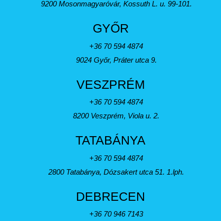
9200 Mosonmagyaróvár, Kossuth L. u. 99-101.
GYŐR
+36 70 594 4874
9024 Győr, Práter utca 9.
VESZPRÉM
+36 70 594 4874
8200 Veszprém, Viola u. 2.
TATABÁNYA
+36 70 594 4874
2800 Tatabánya, Dózsakert utca 51. 1.lph.
DEBRECEN
+36 70 946 7143