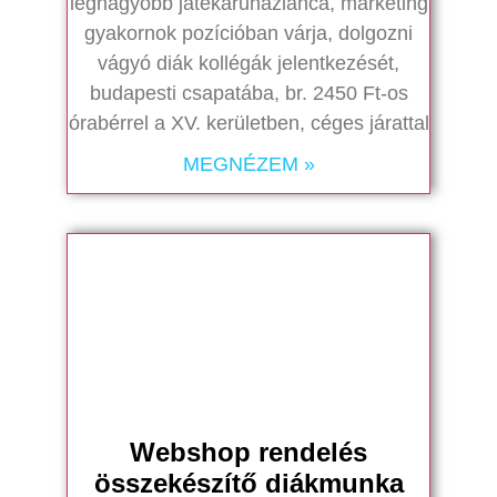
legnagyobb játékáruházlánca, marketing
gyakornok pozícióban várja, dolgozni
vágyó diák kollégák jelentkezését,
budapesti csapatába, br. 2450 Ft-os
órabérrel a XV. kerületben, céges járattal
MEGNÉZEM »
Webshop rendelés
összekészítő diákmunka