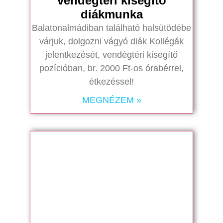
vendégtéri kisegítő
diákmunka
Balatonalmádiban található halsütödébe
várjuk, dolgozni vágyó diák Kollégák
jelentkezését, vendégtéri kisegítő
pozícióban, br. 2000 Ft-os órabérrel,
étkezéssel!
MEGNÉZEM »