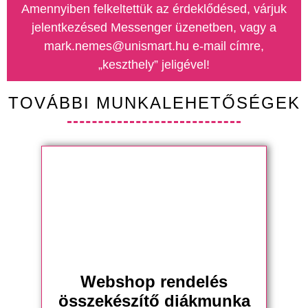
Amennyiben felkeltettük az érdeklődésed, várjuk
jelentkezésed Messenger üzenetben, vagy a
mark.nemes@unismart.hu e-mail címre,
„keszthely” jeligével!
TOVÁBBI MUNKALEHETŐSÉGEK
Webshop rendelés
összekészítő diákmunka