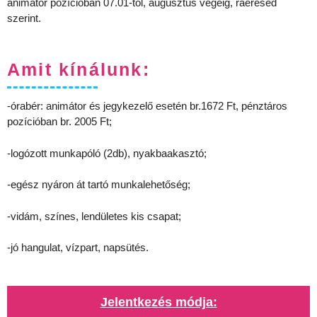
animátor pozícióban 07.01-től, augusztus végéig, ráérésed
szerint.
Amit kínálunk:
-órabér: animátor és jegykezelő esetén br.1672 Ft, pénztáros
pozícióban br. 2005 Ft;
-logózott munkapóló (2db), nyakbaakasztó;
-egész nyáron át tartó munkalehetőség;
-vidám, színes, lendületes kis csapat;
-jó hangulat, vízpart, napsütés.
Jelentkezés módja: