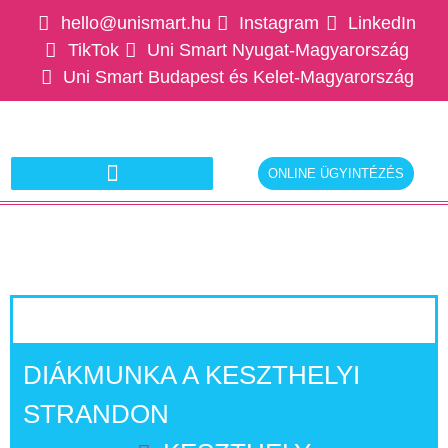
hello@unismart.hu
Instagram
LinkedIn
TikTok
Uni Smart Nyugat-Magyarország
Uni Smart Budapest és Kelet-Magyarország
ONLINE ÜGYINTÉZÉS
Ajánlatkérés munkáltatóknak
DIÁKMUNKA A KESZTHELYI
STRANDON