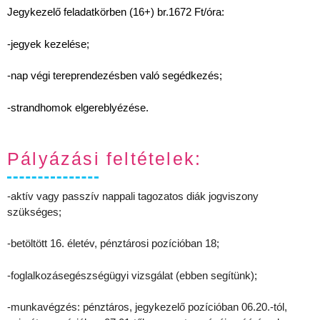
Jegykezelő feladatkörben (16+) br.1672 Ft/óra:
-jegyek kezelése;
-nap végi tereprendezésben való segédkezés;
-strandhomok elgereblyézése.
Pályázási feltételek:
-aktív vagy passzív nappali tagozatos diák jogviszony
szükséges;
-betöltött 16. életév, pénztárosi pozícióban 18;
-foglalkozásegészségügyi vizsgálat (ebben segítünk);
-munkavégzés: pénztáros, jegykezelő pozícióban 06.20.-tól,