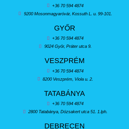
+36 70 594 4874
9200 Mosonmagyaróvár, Kossuth L. u. 99-101.
GYŐR
+36 70 594 4874
9024 Győr, Práter utca 9.
VESZPRÉM
+36 70 594 4874
8200 Veszprém, Viola u. 2.
TATABÁNYA
+36 70 594 4874
2800 Tatabánya, Dózsakert utca 51. 1.lph.
DEBRECEN