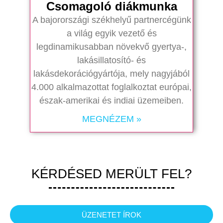
Csomagoló diákmunka
A bajorországi székhelyű partnercégünk
a világ egyik vezető és
legdinamikusabban növekvő gyertya-,
lakásillatosító- és
lakásdekorációgyártója, mely nagyjából
4.000 alkalmazottat foglalkoztat európai,
észak-amerikai és indiai üzemeiben.
MEGNÉZEM »
KÉRDÉSED MERÜLT FEL?
ÜZENETET ÍROK