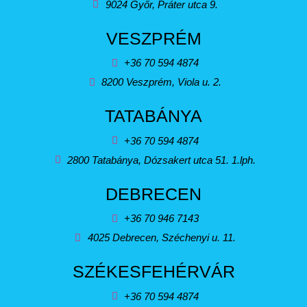
9024 Győr, Práter utca 9.
VESZPRÉM
+36 70 594 4874
8200 Veszprém, Viola u. 2.
TATABÁNYA
+36 70 594 4874
2800 Tatabánya, Dózsakert utca 51. 1.lph.
DEBRECEN
+36 70 946 7143
4025 Debrecen, Széchenyi u. 11.
SZÉKESFEHÉRVÁR
+36 70 594 4874