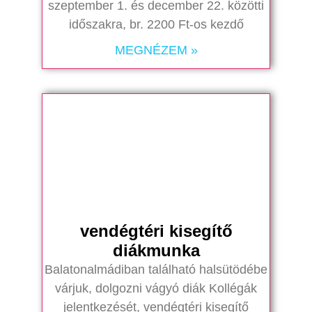
szeptember 1. és december 22. közötti
időszakra, br. 2200 Ft-os kezdő
MEGNÉZEM »
vendégtéri kisegítő
diákmunka
Balatonalmádiban található halsütödébe
várjuk, dolgozni vágyó diák Kollégák
jelentkezését, vendégtéri kisegítő