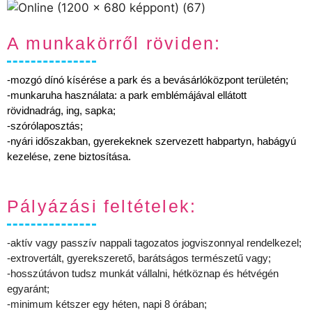
A munkakörről röviden:
-mozgó dínó kísérése a park és a bevásárlóközpont területén;
-munkaruha használata: a park emblémájával ellátott
rövidnadrág, ing, sapka;
-szórólaposztás;
-nyári időszakban, gyerekeknek szervezett habpartyn, habágyú
kezelése, zene biztosítása.
Pályázási feltételek:
-aktív vagy passzív nappali tagozatos jogviszonnyal rendelkezel;
-extrovertált, gyerekszerető, barátságos természetű vagy;
-hosszútávon tudsz munkát vállalni, hétköznap és hétvégén
egyaránt;
-minimum kétszer egy héten, napi 8 órában;