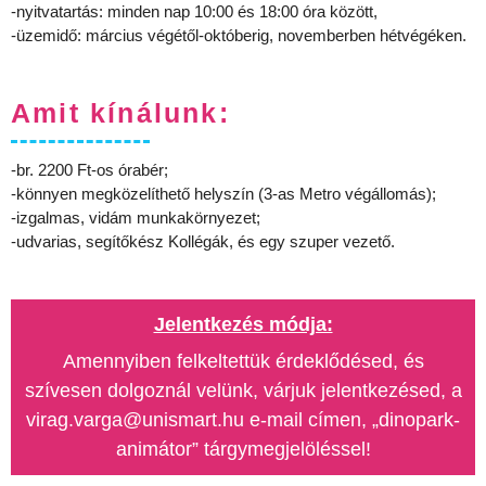
-nyitvatartás: minden nap 10:00 és 18:00 óra között,
-üzemidő: március végétől-októberig, novemberben hétvégéken.
Amit kínálunk:
-br. 2200 Ft-os órabér;
-könnyen megközelíthető helyszín (3-as Metro végállomás);
-izgalmas, vidám munkakörnyezet;
-udvarias, segítőkész Kollégák, és egy szuper vezető.
Jelentkezés módja:
Amennyiben felkeltettük érdeklődésed, és
szívesen dolgoznál velünk, várjuk jelentkezésed, a
virag.varga@unismart.hu e-mail címen, „dinopark-
animátor” tárgymegjelöléssel!