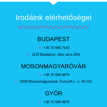
Irodáink elérhetőségei
BUDAPEST
+36 70 946 7143
1135 Budapest, Jász utca 25/b.
MOSONMAGYARÓVÁR
+36 70 594 4874
9200 Mosonmagyaróvár, Kossuth L. u. 99-101.
GYŐR
+36 70 594 4874