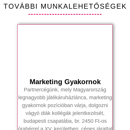
TOVÁBBI MUNKALEHETŐSÉGEK
Marketing Gyakornok
Partnercégünk, mely Magyarország
legnagyobb játékáruházlánca, marketing
gyakornok pozícióban várja, dolgozni
vágyó diák kollégák jelentkezését,
budapesti csapatába, br. 2450 Ft-os
órabérrel a XV. kerületben, céges járattal