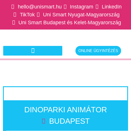
hello@unismart.hu
Instagram
LinkedIn
TikTok
Uni Smart Nyugat-Magyarország
Uni Smart Budapest és Kelet-Magyarország
ONLINE ÜGYINTÉZÉS
Ajánlatkérés munkáltatóknak
DINOPARKI ANIMÁTOR
BUDAPEST