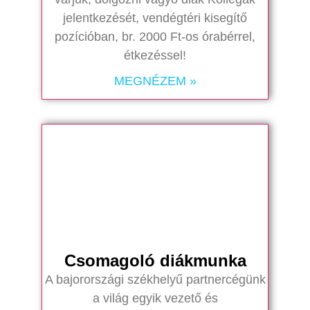
jelentkezését, vendégtéri kisegítő
pozícióban, br. 2000 Ft-os órabérrel,
étkezéssel!
MEGNÉZEM »
Csomagoló diákmunka
A bajorországi székhelyű partnercégünk
a világ egyik vezető és