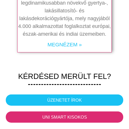
legdinamikusabban növekvő gyertya-,
lakásillatosító- és
lakásdekorációgyártója, mely nagyjából
4.000 alkalmazottat foglalkoztat európai,
észak-amerikai és indiai üzemeiben.
MEGNÉZEM »
KÉRDÉSED MERÜLT FEL?
ÜZENETET ÍROK
UNI SMART KISOKOS