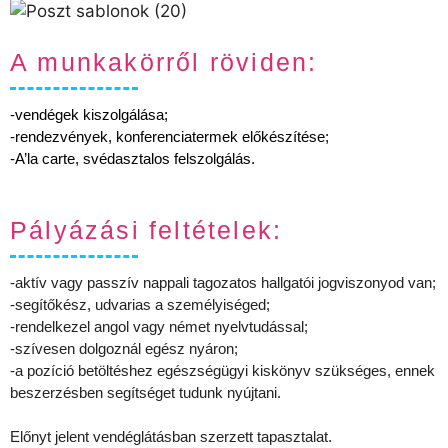
A munkakörről röviden:
-vendégek kiszolgálása;
-rendezvények, konferenciatermek előkészítése;
-A’la carte, svédasztalos felszolgálás.
Pályázási feltételek:
-aktív vagy passzív nappali tagozatos hallgatói jogviszonyod van;
-segítőkész, udvarias a személyiséged;
-rendelkezel angol vagy német nyelvtudással;
-szívesen dolgoznál egész nyáron;
-a pozíció betöltéshez egészségügyi kiskönyv szükséges, ennek
beszerzésben segítséget tudunk nyújtani.
Előnyt jelent vendéglátásban szerzett tapasztalat.