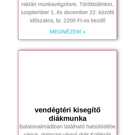
raktári munkavégzésre, Törökbálinton,
szeptember 1. és december 22. közötti
időszakra, br. 2200 Ft-os kezdő
MEGNÉZEM »
vendégtéri kisegítő
diákmunka
Balatonalmádiban található halsütödébe
várjuk, dolgozni vágyó diák Kollégák