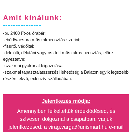
Amit kínálunk:
-br. 2400 Ft-os órabér;
-ebéd/vacsora műszakbeosztás szerint;
-fissítő, védőital;
-délelőtti, délutáni vagy osztott műszakos beosztás, előre
egyeztetve;
-szakmai gyakorlat leigazolása;
-szakmai tapasztalatszerzési lehetőség a Balaton egyik legszebb
részén fekvő, exkluzív szállodában.
Jelentkezés módja:
Amennyiben felkeltettük érdeklődésed, és
szívesen dolgoznál a csapatban, várjuk
jelentkezésed, a virag.varga@unismart.hu e-mail