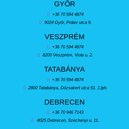
GYŐR
+36 70 594 4874
9024 Győr, Práter utca 9.
VESZPRÉM
+36 70 594 4874
8200 Veszprém, Viola u. 2.
TATABÁNYA
+36 70 594 4874
2800 Tatabánya, Dózsakert utca 51. 1.lph.
DEBRECEN
+36 70 946 7143
4025 Debrecen, Széchenyi u. 11.