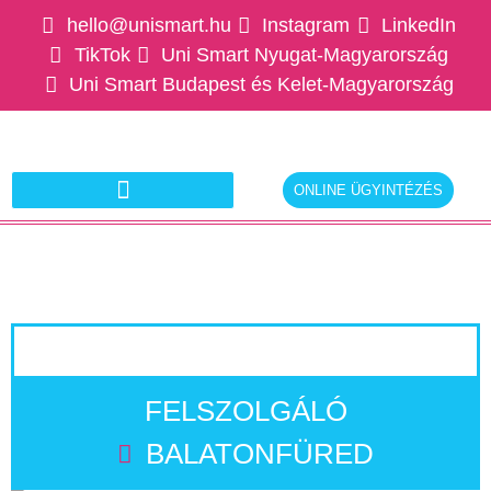
hello@unismart.hu
Instagram
LinkedIn
TikTok
Uni Smart Nyugat-Magyarország
Uni Smart Budapest és Kelet-Magyarország
ONLINE ÜGYINTÉZÉS
Ajánlatkérés munkáltatóknak
FELSZOLGÁLÓ
BALATONFÜRED