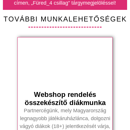
címen, „Füred_4 csillag” tárgymegjelöléssel!
TOVÁBBI MUNKALEHETŐSÉGEK
Webshop rendelés
összekészítő diákmunka
Partnercégünk, mely Magyarország
legnagyobb játékáruházlánca, dolgozni
vágyó diákok (18+) jelentkezését várja,