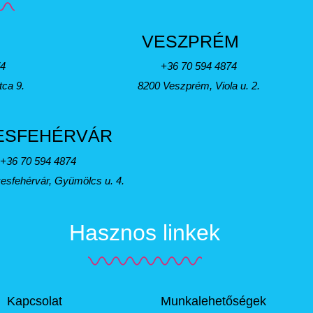
VESZPRÉM
74
+36 70 594 4874
tca 9.
8200 Veszprém, Viola u. 2.
ESFEHÉRVÁR
+36 70 594 4874
esfehérvár, Gyümölcs u. 4.
Hasznos linkek
Kapcsolat
Munkalehetőségek