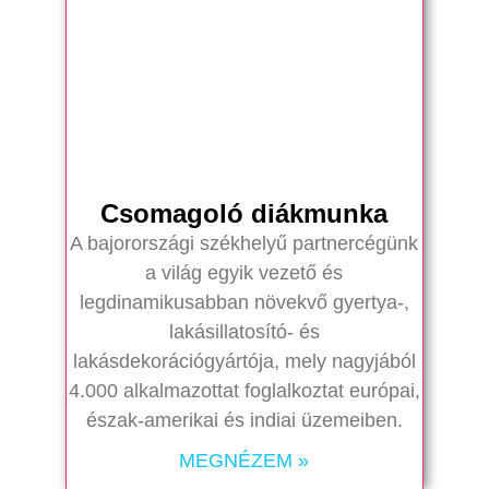
Csomagoló diákmunka
A bajorországi székhelyű partnercégünk
a világ egyik vezető és
legdinamikusabban növekvő gyertya-,
lakásillatosító- és
lakásdekorációgyártója, mely nagyjából
4.000 alkalmazottat foglalkoztat európai,
észak-amerikai és indiai üzemeiben.
MEGNÉZEM »