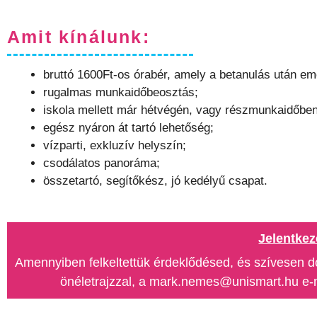
Amit kínálunk:
bruttó 1600Ft-os órabér, amely a betanulás után em
rugalmas munkaidőbeosztás;
iskola mellett már hétvégén, vagy részmunkaidőben
egész nyáron át tartó lehetőség;
vízparti, exkluzív helyszín;
csodálatos panoráma;
összetartó, segítőkész, jó kedélyű csapat.
Jelentkez
Amennyiben felkeltettük érdeklődésed, és szívesen d
önéletrajzzal, a mark.nemes@unismart.hu e-ma