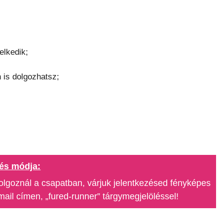
elkedik;
 is dolgozhatsz;
és módja:
olgoznál a csapatban, várjuk jelentkezésed fényképes
il címen, „fured-runner” tárgymegjelöléssel!