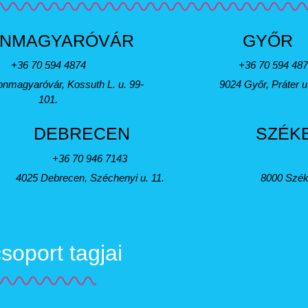
NMAGYARÓVÁR
GYŐR
+36 70 594 4874
+36 70 594 48
nmagyaróvár, Kossuth L. u. 99-
9024 Győr, Práter u
101.
DEBRECEN
SZÉK
+36 70 946 7143
4025 Debrecen, Széchenyi u. 11.
8000 Szék
oport tagjai