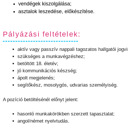
vendégek kiszolgálása;
asztalok leszedése, előkészítése.
Pályázási feltételek:
aktív vagy passzív nappali tagozatos hallgatói jogv
szükséges a munkavégzéshez;
betöltött 18. életév;
jó kommunikációs készség;
ápolt megjelenés;
segítőkész, mosolygós, udvarias személyiség.
A pozíció betöltésénél előnyt jelent:
hasonló munkakörökben szerzett tapasztalat;
angol/német nyelvtudás.