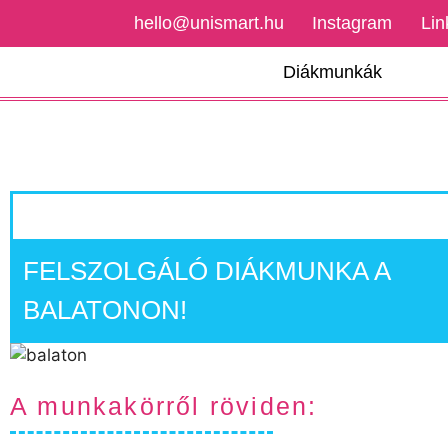
hello@unismart.hu
Instagram
Lin
Diákmunkák
FELSZOLGÁLÓ DIÁKMUNKA A
BALATONON!
A munkakörről röviden: