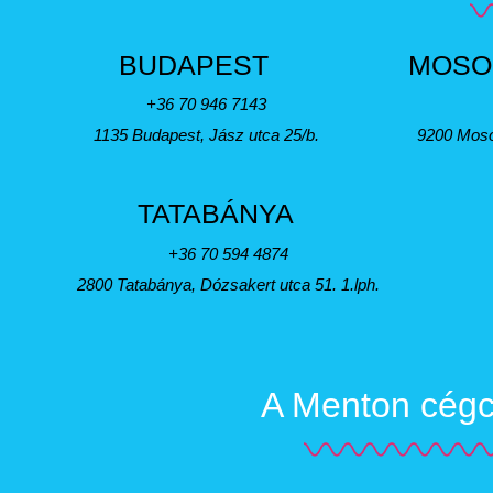
BUDAPEST
MOSO
+36 70 946 7143
1135 Budapest, Jász utca 25/b.
9200 Moso
TATABÁNYA
+36 70 594 4874
2800 Tatabánya, Dózsakert utca 51. 1.lph.
A Menton cégcs