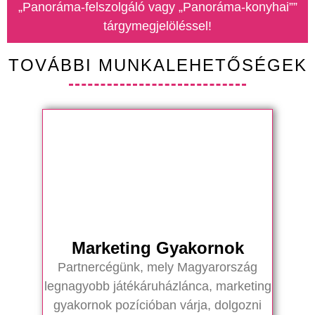
„Panoráma-felszolgáló vagy „Panoráma-konyhai””
tárgymegjelöléssel!
TOVÁBBI MUNKALEHETŐSÉGEK
Marketing Gyakornok
Partnercégünk, mely Magyarország
legnagyobb játékáruházlánca, marketing
gyakornok pozícióban várja, dolgozni