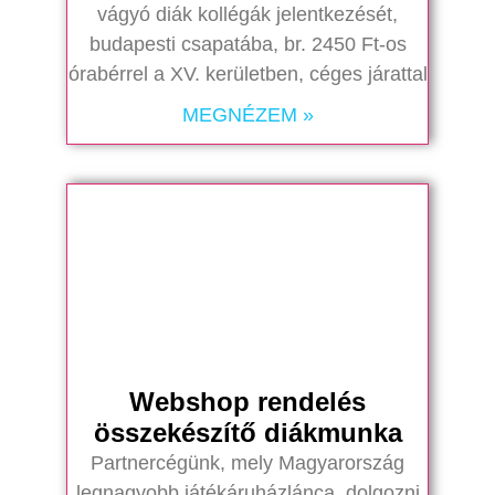
vágyó diák kollégák jelentkezését,
budapesti csapatába, br. 2450 Ft-os
órabérrel a XV. kerületben, céges járattal
MEGNÉZEM »
Webshop rendelés
összekészítő diákmunka
Partnercégünk, mely Magyarország
legnagyobb játékáruházlánca, dolgozni