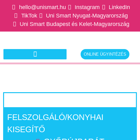
hello@unismart.hu
Instagram
LinkedIn
TikTok
Uni Smart Nyugat-Magyarország
Uni Smart Budapest és Kelet-Magyarország
ONLINE ÜGYINTÉZÉS
Ajánlatkérés munkáltatóknak
FELSZOLGÁLÓ/KONYHAI
KISEGÍTŐ