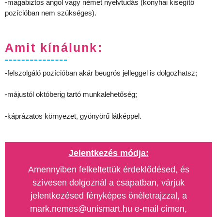
-magabiztos angol vagy német nyelvtudás (konyhai kisegítő
pozícióban nem szükséges).
Amit kínálunk:
-felszolgáló pozícióban akár beugrós jelleggel is dolgozhatsz;
-májustól októberig tartó munkalehetőség;
-káprázatos környezet, gyönyörű látképpel.
Jelentkezés módja:
Amennyiben felkeltettük érdeklődésed, és
szívesen dolgoznál a csapatban, várjuk
jelentkezésed fényképes önéletrajzzal, a
mark.nemes@unismart.hu e-mail címen,