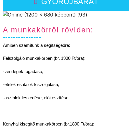
GYŐRÚJBARÁT
A munkakörről röviden:
Amiben számítunk a segítségedre:
Felszolgáló munkakörben (br. 1900 Ft/óra):
-vendégek fogadása;
-ételek és italok kiszolgálása;
-asztalok leszedése, előkészítése.
Konyhai kisegítő munkakörben (br.1800 Ft/óra):