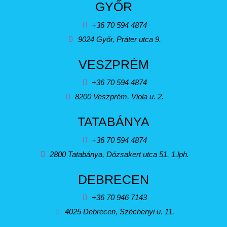
GYŐR
+36 70 594 4874
9024 Győr, Práter utca 9.
VESZPRÉM
+36 70 594 4874
8200 Veszprém, Viola u. 2.
TATABÁNYA
+36 70 594 4874
2800 Tatabánya, Dózsakert utca 51. 1.lph.
DEBRECEN
+36 70 946 7143
4025 Debrecen, Széchenyi u. 11.