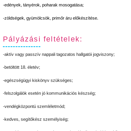
-edények, tányérok, poharak mosogatása;
-zöldségek, gyümölcsök, primőr áru előkészítése.
Pályázási feltételek:
-aktív vagy passzív nappali tagozatos hallgatói jogviszony;
-betöltött 18. életév;
-egészségügyi kiskönyv szükséges;
-felszolgálók esetén jó kommunikációs készség;
-vendégközpontú szemléletmód;
-kedves, segítőkész személyiség;