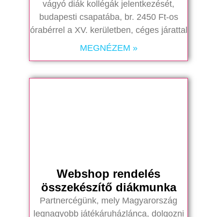
vágyó diák kollégák jelentkezését,
budapesti csapatába, br. 2450 Ft-os
órabérrel a XV. kerületben, céges járattal
MEGNÉZEM »
Webshop rendelés
összekészítő diákmunka
Partnercégünk, mely Magyarország
legnagyobb játékáruházlánca, dolgozni