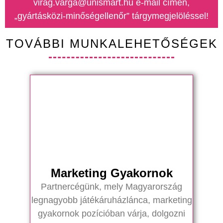
virag.varga@unismart.hu e-mail címen,
„gyártásközi-minőségellenőr” tárgymegjelöléssel!
TOVÁBBI MUNKALEHETŐSÉGEK
Marketing Gyakornok
Partnercégünk, mely Magyarország
legnagyobb játékáruházlánca, marketing
gyakornok pozícióban várja, dolgozni