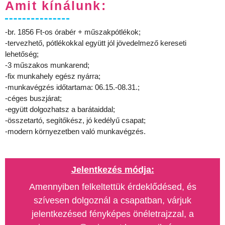
Amit kínálunk:
-br. 1856 Ft-os órabér + műszakpótlékok;
-tervezhető, pótlékokkal együtt jól jövedelmező kereseti
lehetőség;
-3 műszakos munkarend;
-fix munkahely egész nyárra;
-munkavégzés időtartama: 06.15.-08.31.;
-céges buszjárat;
-együtt dolgozhatsz a barátaiddal;
-összetartó, segítőkész, jó kedélyű csapat;
-modern környezetben való munkavégzés.
Jelentkezés módja:
Amennyiben felkeltettük érdeklődésed, és
szívesen dolgoznál a csapatban, várjuk
jelentkezésed fényképes önéletrajzzal, a