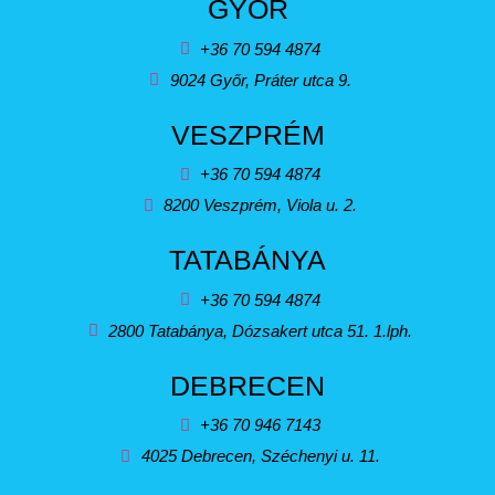
GYŐR
+36 70 594 4874
9024 Győr, Práter utca 9.
VESZPRÉM
+36 70 594 4874
8200 Veszprém, Viola u. 2.
TATABÁNYA
+36 70 594 4874
2800 Tatabánya, Dózsakert utca 51. 1.lph.
DEBRECEN
+36 70 946 7143
4025 Debrecen, Széchenyi u. 11.