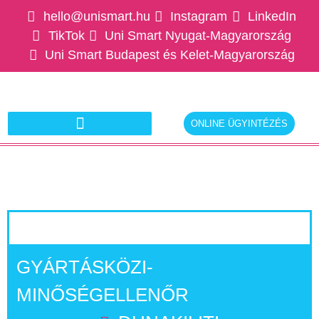
hello@unismart.hu
Instagram
LinkedIn
TikTok
Uni Smart Nyugat-Magyarország
Uni Smart Budapest és Kelet-Magyarország
ONLINE ÜGYINTÉZÉS
Ajánlatkérés munkáltatóknak
GYÁRTÁSKÖZI-
MINŐSÉGELLENŐR