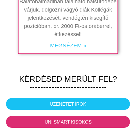
Balatonalmádiban található halsütödébe
várjuk, dolgozni vágyó diák Kollégák
jelentkezését, vendégtéri kisegítő
pozícióban, br. 2000 Ft-os órabérrel,
étkezéssel!
MEGNÉZEM »
KÉRDÉSED MERÜLT FEL?
ÜZENETET ÍROK
UNI SMART KISOKOS