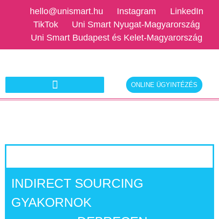
hello@unismart.hu
Instagram
LinkedIn
TikTok
Uni Smart Nyugat-Magyarország
Uni Smart Budapest és Kelet-Magyarország
ONLINE ÜGYINTÉZÉS
Ajánlatkérés munkáltatóknak
INDIRECT SOURCING
GYAKORNOK