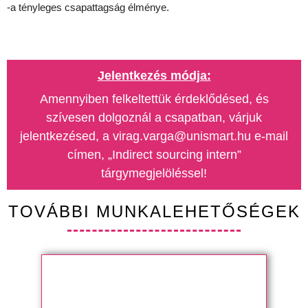
-a tényleges csapattagság élménye.
Jelentkezés módja:
Amennyiben felkeltettük érdeklődésed, és
szívesen dolgoznál a csapatban, várjuk
jelentkezésed, a virag.varga@unismart.hu e-mail
címen, „Indirect sourcing intern”
tárgymegjelöléssel!
TOVÁBBI MUNKALEHETŐSÉGEK