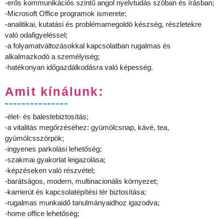
-erős kommunikációs szintű angol nyelvtudás szóban és írásban;
-Microsoft Office programok ismerete;
-analitikai, kutatási és problémamegoldó készség, részletekre
való odafigyeléssel;
-a folyamatváltozásokkal kapcsolatban rugalmas és
alkalmazkodó a személyiség;
-hatékonyan időgazdálkodásra való képesség.
Amit kínálunk:
-élet- és balestebiztosítás;
-a vitalitás megőrzéséhez: gyümölcsnap, kávé, tea,
gyümölcsszörpök;
-ingyenes parkolási lehetőség;
-szakmai gyakorlat leigazolása;
-képzéseken való részvétel;
-barátságos, modern, multinacionális környezet;
-karrierút és kapcsolatépítési tér biztosítása;
-rugalmas munkaidő tanulmányaidhoz igazodva;
-home office lehetőség;