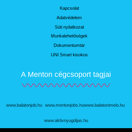
Kapcsolat
Adatvédelem
Süti nyilatkozat
Munkalehetőségek
Dokumentumtár
UNI Smart kisokos
A Menton cégcsoport tagjai
www.balatonjob.hu
www.mentonjobs.hu
www.balatonimelo.hu
www.aktivnyugdijas.hu