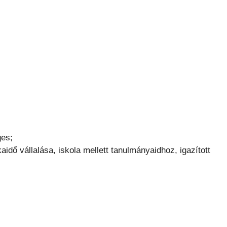
ges;
aidő vállalása, iskola mellett tanulmányaidhoz, igazított