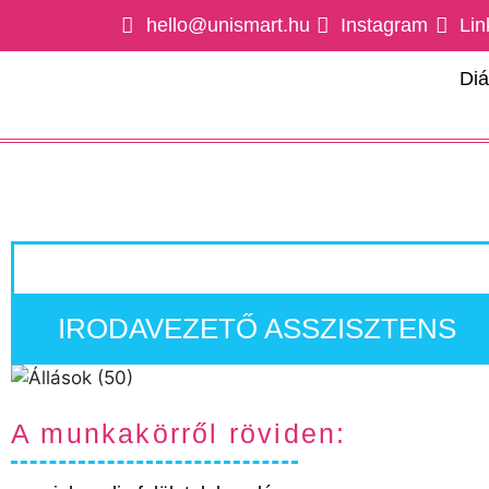
hello@unismart.hu
Instagram
Lin
Di
IRODAVEZETŐ ASSZISZTENS
A munkakörről röviden: