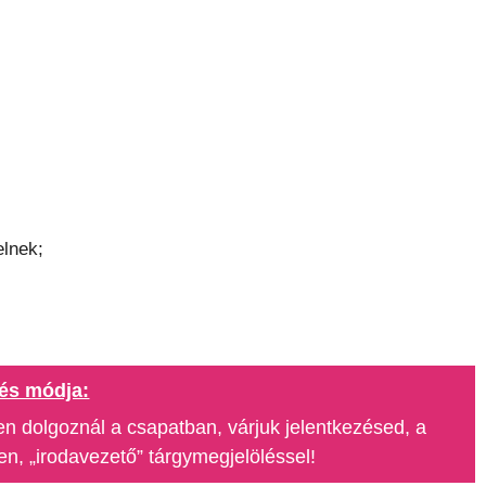
elnek;
és módja:
n dolgoznál a csapatban, várjuk jelentkezésed, a
n, „irodavezető” tárgymegjelöléssel!