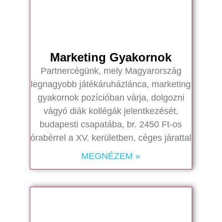
Marketing Gyakornok
Partnercégünk, mely Magyarország
legnagyobb játékáruházlánca, marketing
gyakornok pozícióban várja, dolgozni
vágyó diák kollégák jelentkezését,
budapesti csapatába, br. 2450 Ft-os
órabérrel a XV. kerületben, céges járattal
MEGNÉZEM »