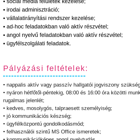
• social media felületek kezelése;
• irodai adminisztráció;
• vállalatirányítási rendszer kezelése;
• ad-hoc feladatokban való aktív részvétel;
• angol nyelvű feladatokban való aktív részvétel;
• ügyfélszolgálati feladatok.
Pályázási feltételek:
• nappalis aktív vagy passzív hallgatói jogviszony szüksé
• nyáron hétfőtől-péntekig, 08:00 és 16:00 óra közötti munk
rugalmas jelenlét;
• kedves, mosolygós, talpraesett személyiség;
• jó kommunikációs készség;
• ügyfélközpontú gondolkodásmód;
• felhasználói szintű MS Office ismeretek;
• kommunikációképes angol nyelvtudás.