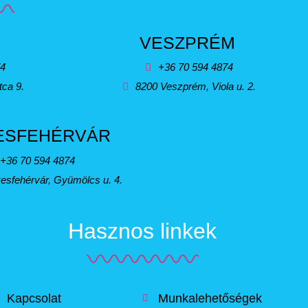
VESZPRÉM
74
+36 70 594 4874
tca 9.
8200 Veszprém, Viola u. 2.
ESFEHÉRVÁR
+36 70 594 4874
esfehérvár, Gyümölcs u. 4.
Hasznos linkek
Kapcsolat
Munkalehetőségek