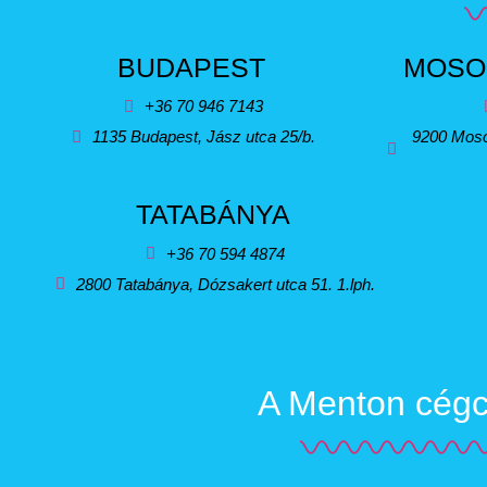
BUDAPEST
MOSO
+36 70 946 7143
1135 Budapest, Jász utca 25/b.
9200 Moso
TATABÁNYA
+36 70 594 4874
2800 Tatabánya, Dózsakert utca 51. 1.lph.
A Menton cégcs