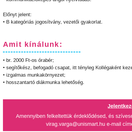
Előnyt jelent:
• B kategóriás jogosítvány, vezetői gyakorlat.
Amit kínálunk:
• br. 2000 Ft-os órabér;
• segítőkész, befogadó csapat, itt tényleg Kollégaként kez
• izgalmas munkakörnyezet;
• hosszantartó diákmunka lehetőség.
Jelentkez
Amennyiben felkeltettük érdeklődésed, és szívese
virag.varga@unismart.hu e-mail címe