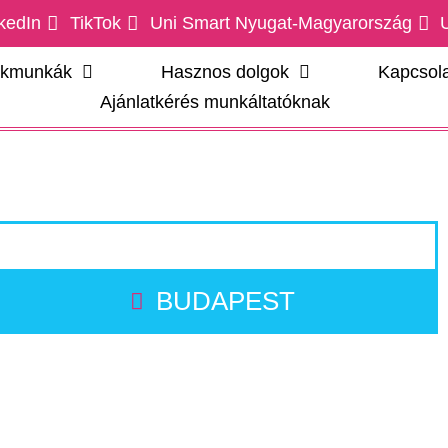
kedIn
TikTok
Uni Smart Nyugat-Magyarország
ákmunkák
Hasznos dolgok
Kapcsola
Ajánlatkérés munkáltatóknak
BUDAPEST