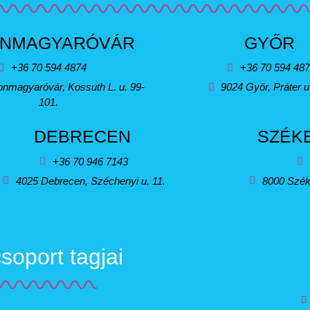
NMAGYARÓVÁR
GYŐR
+36 70 594 4874
+36 70 594 48
nmagyaróvár, Kossuth L. u. 99-
9024 Győr, Práter u
101.
DEBRECEN
SZÉK
+36 70 946 7143
4025 Debrecen, Széchenyi u. 11.
8000 Szék
oport tagjai