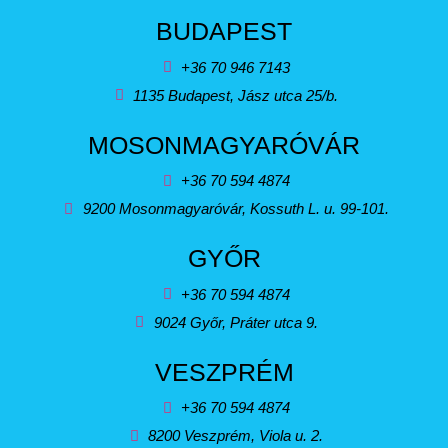
BUDAPEST
+36 70 946 7143
1135 Budapest, Jász utca 25/b.
MOSONMAGYARÓVÁR
+36 70 594 4874
9200 Mosonmagyaróvár, Kossuth L. u. 99-101.
GYŐR
+36 70 594 4874
9024 Győr, Práter utca 9.
VESZPRÉM
+36 70 594 4874
8200 Veszprém, Viola u. 2.