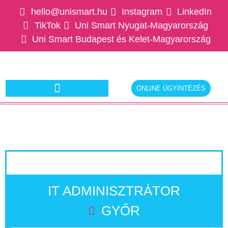
hello@unismart.hu
Instagram
LinkedIn
TikTok
Uni Smart Nyugat-Magyarország
Uni Smart Budapest és Kelet-Magyarország
ONLINE ÜGYINTÉZÉS
Ajánlatkérés munkáltatóknak
IT ADMINISZTRÁTOR
GYŐR