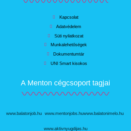
Kapcsolat
Adatvédelem
Süti nyilatkozat
Munkalehetőségek
Dokumentumtár
UNI Smart kisokos
A Menton cégcsoport tagjai
www.balatonjob.hu
www.mentonjobs.hu
www.balatonimelo.hu
www.aktivnyugdijas.hu