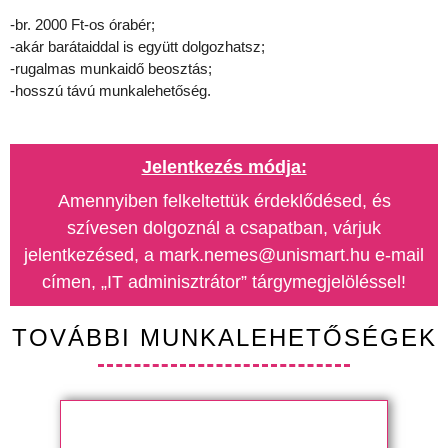
-br. 2000 Ft-os órabér;
-akár barátaiddal is együtt dolgozhatsz;
-rugalmas munkaidő beosztás;
-hosszú távú munkalehetőség.
Jelentkezés módja:
Amennyiben felkeltettük érdeklődésed, és
szívesen dolgoznál a csapatban, várjuk
jelentkezésed, a mark.nemes@unismart.hu e-mail
címen, „IT adminisztrátor” tárgymegjelöléssel!
TOVÁBBI MUNKALEHETŐSÉGEK