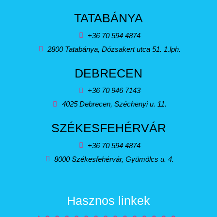
TATABÁNYA
+36 70 594 4874
2800 Tatabánya, Dózsakert utca 51. 1.lph.
DEBRECEN
+36 70 946 7143
4025 Debrecen, Széchenyi u. 11.
SZÉKESFEHÉRVÁR
+36 70 594 4874
8000 Székesfehérvár, Gyümölcs u. 4.
Hasznos linkek