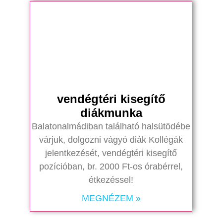
vendégtéri kisegítő
diákmunka
Balatonalmádiban található halsütödébe
várjuk, dolgozni vágyó diák Kollégák
jelentkezését, vendégtéri kisegítő
pozícióban, br. 2000 Ft-os órabérrel,
étkezéssel!
MEGNÉZEM »