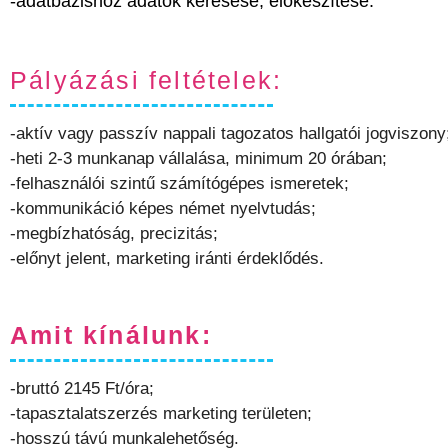
-adatbázishoz adatok keresése, előkészítése.
Pályázási feltételek:
-aktív vagy passzív nappali tagozatos hallgatói jogviszony
-heti 2-3 munkanap vállalása, minimum 20 órában;
-felhasználói szintű számítógépes ismeretek;
-kommunikáció képes német nyelvtudás;
-megbízhatóság, precizitás;
-előnyt jelent, marketing iránti érdeklődés.
Amit kínálunk:
-bruttó 2145 Ft/óra;
-tapasztalatszerzés marketing területen;
-hosszú távú munkalehetőség.