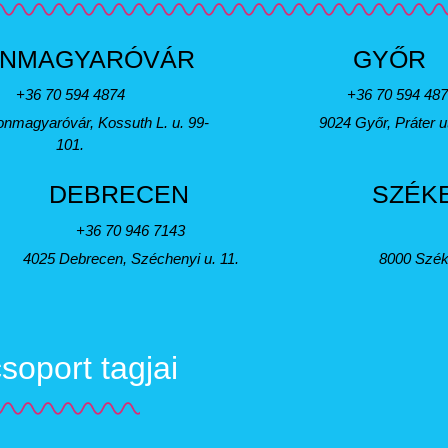
NMAGYARÓVÁR
GYŐR
+36 70 594 4874
+36 70 594 48
nmagyaróvár, Kossuth L. u. 99-
9024 Győr, Práter u
101.
DEBRECEN
SZÉK
+36 70 946 7143
4025 Debrecen, Széchenyi u. 11.
8000 Szék
oport tagjai