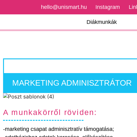
hello@unismart.hu
Instagram
Lin
Diákmunkák
MARKETING ADMINISZTRÁTOR
A munkakörről röviden:
-marketing csapat adminisztratív támogatása;