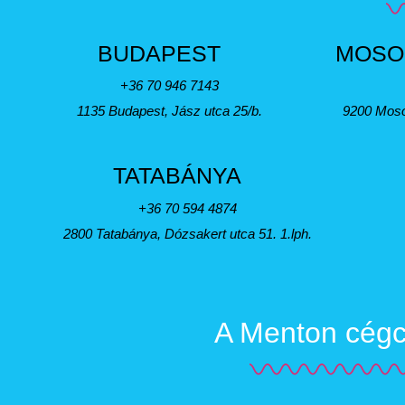
BUDAPEST
MOSO
+36 70 946 7143
1135 Budapest, Jász utca 25/b.
9200 Moso
TATABÁNYA
+36 70 594 4874
2800 Tatabánya, Dózsakert utca 51. 1.lph.
A Menton cégcs