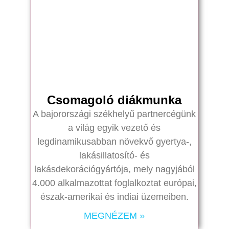
Csomagoló diákmunka
A bajorországi székhelyű partnercégünk
a világ egyik vezető és
legdinamikusabban növekvő gyertya-,
lakásillatosító- és
lakásdekorációgyártója, mely nagyjából
4.000 alkalmazottat foglalkoztat európai,
észak-amerikai és indiai üzemeiben.
MEGNÉZEM »