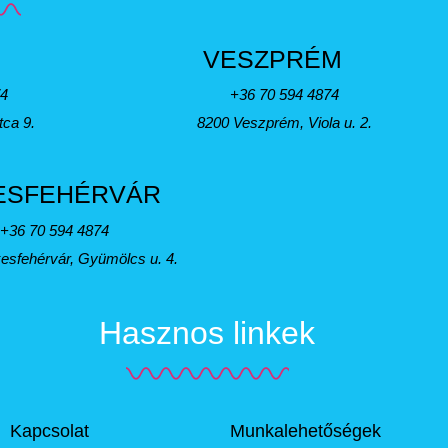
VESZPRÉM
74
+36 70 594 4874
tca 9.
8200 Veszprém, Viola u. 2.
ESFEHÉRVÁR
+36 70 594 4874
esfehérvár, Gyümölcs u. 4.
Hasznos linkek
Kapcsolat
Munkalehetőségek