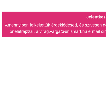
Jelentkez
Amennyiben felkeltettük érdeklődésed, és szívesen d
önéletrajzzal, a virag.varga@unismart.hu e-mail cí