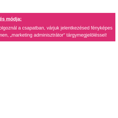
és módja:
olgoznál a csapatban, várjuk jelentkezésed fényképes
men, „marketing adminisztrátor” tárgymegjelöléssel!