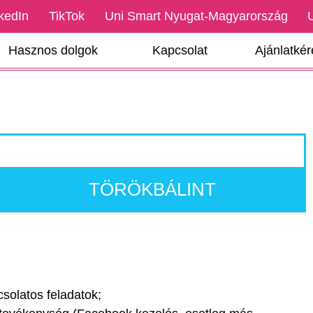
kedIn
TikTok
Uni Smart Nyugat-Magyarország
Hasznos dolgok
Kapcsolat
Ajánlatké
TÖRÖKBÁLINT
solatos feladatok;