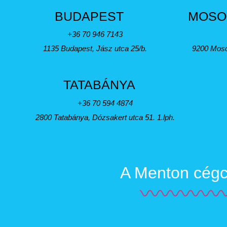
BUDAPEST
MOSO
+36 70 946 7143
1135 Budapest, Jász utca 25/b.
9200 Moso
TATABÁNYA
+36 70 594 4874
2800 Tatabánya, Dózsakert utca 51. 1.lph.
A Menton cégcs