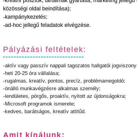
-kreatív posztok, tartalmak gyártása, marketing jelle
közösségi oldal beindítása);
-kampánykezelés;
-ad-hoc jellegű feladatok elvégzése.
Pályázási feltételek:
-aktív vagy passzív nappali tagozatos hallgatói jogviszony
-heti 20-25 óra vállalása;
-rugalmas, kreatív, pontos, precíz, problémamegoldó;
-önálló munkavégzésre alkalmas személy;
-lendületes, pörgős, proaktív, nyitott az újdonságokra;
-Microsoft programok ismerete;
-kedves, barátságos, kreatív attitűd.
Amit kínálunk: