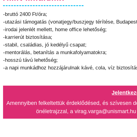
-bruttó 2400 Ft/óra;
-utazási támogatás (vonatjegy/buszjegy térítése, Budapest
-irodai jelenlét mellett, home office lehetőség;
-karrierút biztosítása;
-stabil, családias, jó kedélyű csapat;
-mentorálás, betanítás a munkafolyamatokra;
-hosszú távú lehetőség;
-a napi munkádhoz hozzájárulnak kávé, cola, víz biztosítá
Jelentkez
Amennyiben felkeltettük érdeklődésed, és szívesen d
önéletrajzzal, a virag.varga@unismart.hu 