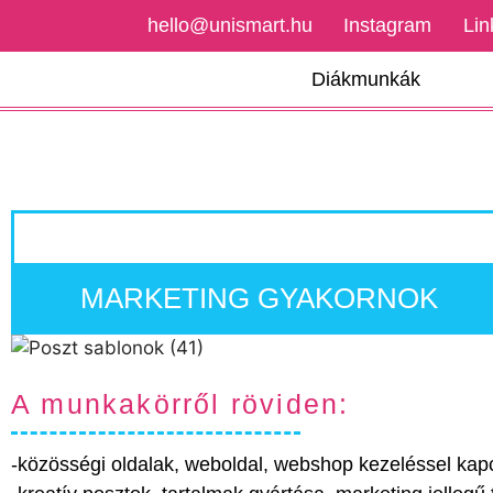
hello@unismart.hu
Instagram
Lin
Diákmunkák
MARKETING GYAKORNOK
A munkakörről röviden:
-közösségi oldalak, weboldal, webshop kezeléssel kapc