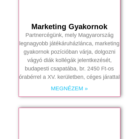
Marketing Gyakornok
Partnercégünk, mely Magyarország
legnagyobb játékáruházlánca, marketing
gyakornok pozícióban várja, dolgozni
vágyó diák kollégák jelentkezését,
budapesti csapatába, br. 2450 Ft-os
órabérrel a XV. kerületben, céges járattal
MEGNÉZEM »