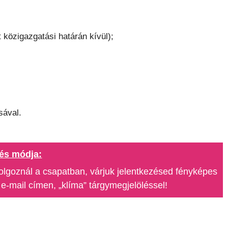
 közigazgatási határán kívül);
sával.
és módja:
olgoznál a csapatban, várjuk jelentkezésed fényképes
e-mail címen, „klíma” tárgymegjelöléssel!