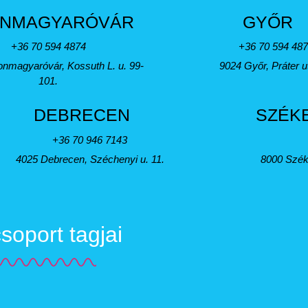
NMAGYARÓVÁR
GYŐR
+36 70 594 4874
+36 70 594 48
nmagyaróvár, Kossuth L. u. 99-
9024 Győr, Práter u
101.
DEBRECEN
SZÉK
+36 70 946 7143
4025 Debrecen, Széchenyi u. 11.
8000 Szék
oport tagjai