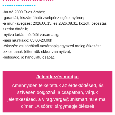
-bruttó 2300 Ft-os órabér;
-garantált, kiszámítható zsebpénz egész nyáron;
-a munkavégzés: 2026.06.19. és 2026.08.31. között, beosztás
szerint történik;
-nyitva tartás: hétfőtől-vasárnapig;
-napi munkaidő: 09:00-20.00h
-étkezés: csütörtöktől-vasárnapig egyszeri meleg étkezést
biztosítanak (éttermük ekkor van nyitva);
-befogadó, jó hangulatú csapat.
Jelentkezés módja:
Amennyiben felkeltettük az érdeklődésed, és
szívesen dolgoznál a csapatban, várjuk
jelentkezésed, a virag.varga@unismart.hu e-mail
címen „Alsóörs” tárgymegjelöléssel!