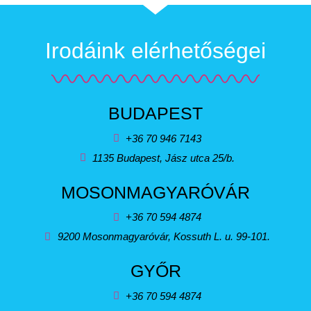
Irodáink elérhetőségei
BUDAPEST
+36 70 946 7143
1135 Budapest, Jász utca 25/b.
MOSONMAGYARÓVÁR
+36 70 594 4874
9200 Mosonmagyaróvár, Kossuth L. u. 99-101.
GYŐR
+36 70 594 4874