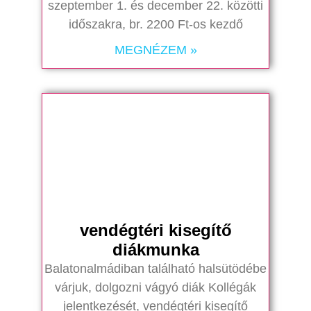
szeptember 1. és december 22. közötti
időszakra, br. 2200 Ft-os kezdő
MEGNÉZEM »
vendégtéri kisegítő
diákmunka
Balatonalmádiban található halsütödébe
várjuk, dolgozni vágyó diák Kollégák
jelentkezését, vendégtéri kisegítő