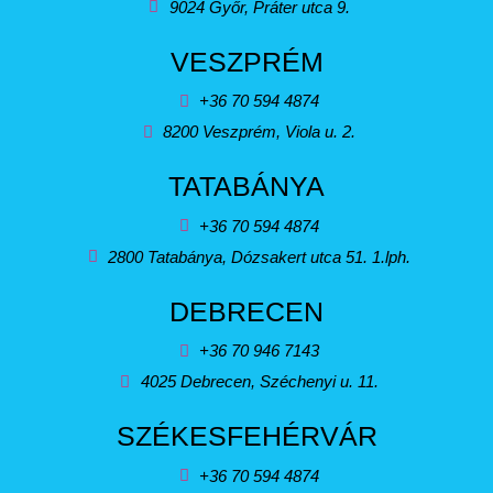
9024 Győr, Práter utca 9.
VESZPRÉM
+36 70 594 4874
8200 Veszprém, Viola u. 2.
TATABÁNYA
+36 70 594 4874
2800 Tatabánya, Dózsakert utca 51. 1.lph.
DEBRECEN
+36 70 946 7143
4025 Debrecen, Széchenyi u. 11.
SZÉKESFEHÉRVÁR
+36 70 594 4874