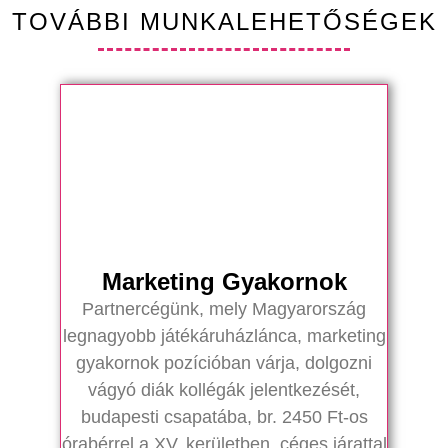
TOVÁBBI MUNKALEHETŐSÉGEK
Marketing Gyakornok
Partnercégünk, mely Magyarország
legnagyobb játékáruházlánca, marketing
gyakornok pozícióban várja, dolgozni
vágyó diák kollégák jelentkezését,
budapesti csapatába, br. 2450 Ft-os
órabérrel a XV. kerületben, céges járattal