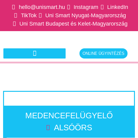
hello@unismart.hu
Instagram
LinkedIn
TikTok
Uni Smart Nyugat-Magyarország
Uni Smart Budapest és Kelet-Magyarország
ONLINE ÜGYINTÉZÉS
Ajánlatkérés munkáltatóknak
MEDENCEFELÜGYELŐ
ALSÓÖRS