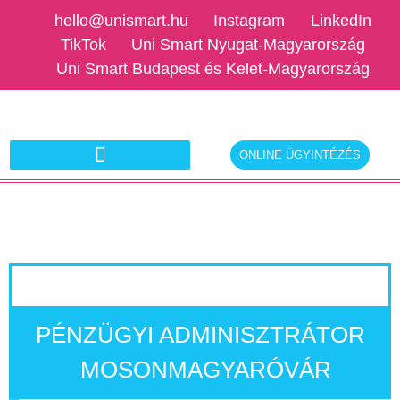
hello@unismart.hu
Instagram
LinkedIn
TikTok
Uni Smart Nyugat-Magyarország
Uni Smart Budapest és Kelet-Magyarország
ONLINE ÜGYINTÉZÉS
Ajánlatkérés munkáltatóknak
PÉNZÜGYI ADMINISZTRÁTOR
MOSONMAGYARÓVÁR