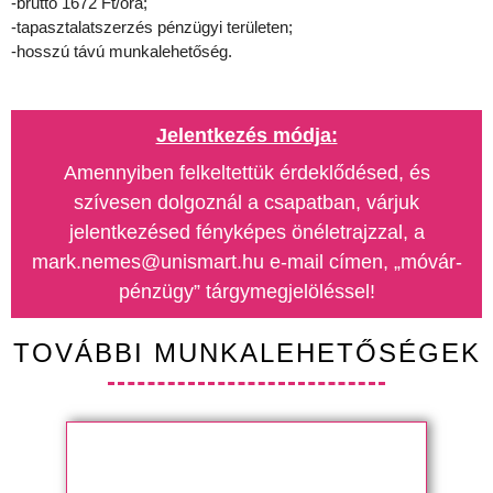
-bruttó 1672 Ft/óra;
-tapasztalatszerzés pénzügyi területen;
-hosszú távú munkalehetőség.
Jelentkezés módja:
Amennyiben felkeltettük érdeklődésed, és
szívesen dolgoznál a csapatban, várjuk
jelentkezésed fényképes önéletrajzzal, a
mark.nemes@unismart.hu e-mail címen, „móvár-
pénzügy” tárgymegjelöléssel!
TOVÁBBI MUNKALEHETŐSÉGEK