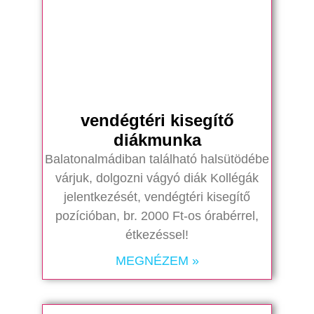
vendégtéri kisegítő
diákmunka
Balatonalmádiban található halsütödébe
várjuk, dolgozni vágyó diák Kollégák
jelentkezését, vendégtéri kisegítő
pozícióban, br. 2000 Ft-os órabérrel,
étkezéssel!
MEGNÉZEM »