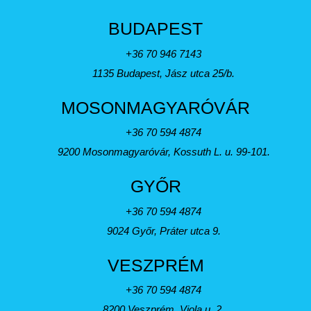
BUDAPEST
+36 70 946 7143
1135 Budapest, Jász utca 25/b.
MOSONMAGYARÓVÁR
+36 70 594 4874
9200 Mosonmagyaróvár, Kossuth L. u. 99-101.
GYŐR
+36 70 594 4874
9024 Győr, Práter utca 9.
VESZPRÉM
+36 70 594 4874
8200 Veszprém, Viola u. 2.