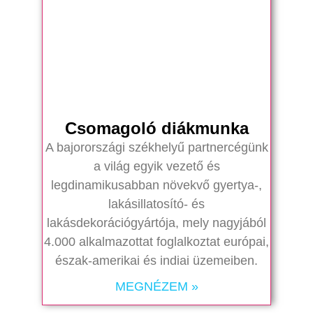
Csomagoló diákmunka
A bajorországi székhelyű partnercégünk
a világ egyik vezető és
legdinamikusabban növekvő gyertya-,
lakásillatosító- és
lakásdekorációgyártója, mely nagyjából
4.000 alkalmazottat foglalkoztat európai,
észak-amerikai és indiai üzemeiben.
MEGNÉZEM »