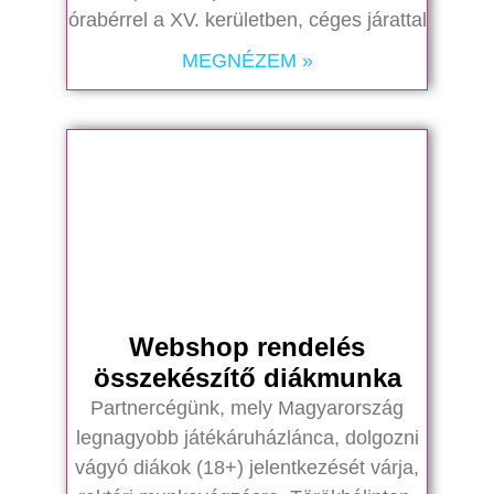
órabérrel a XV. kerületben, céges járattal
MEGNÉZEM »
Webshop rendelés
összekészítő diákmunka
Partnercégünk, mely Magyarország
legnagyobb játékáruházlánca, dolgozni
vágyó diákok (18+) jelentkezését várja,