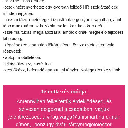
-br. 2145 Ft-os órabér;
-betekintést nyerhetsz egy gyorsan fejlődő HR szolgáltató cég
mindennapjaiba;
-hosszú távú lehetőséget biztosítunk egy olyan csapatban, ahol
több munkatársunk is iskola mellett kezdte a karrierét;
-szakmai tudás megalapozása, ambícióidnak megfelelő fejlődési
lehetőség;
-képzéseken, csapatépítőkön, céges összejöveteleken való
részvétel;
-laptop, mobiltelefon;
-felfrissüléshez, kávé, tea;
-segítőkész, befogadó csapat, mi tényleg Kollégaként kezelünk.
Jelentkezés módja:
Amennyiben felkeltettük érdeklődésed, és
szívesen dolgoznál a csapatban, várjuk
jelentkezésed, a virag.varga@unismart.hu e-mail
címen, „pénzügy-óvár” tárgymegjelöléssel!