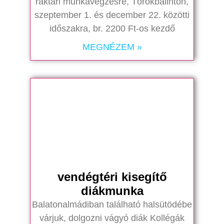
raktári munkavégzésre, Törökbálinton,
szeptember 1. és december 22. közötti
időszakra, br. 2200 Ft-os kezdő
MEGNÉZEM »
vendégtéri kisegítő
diákmunka
Balatonalmádiban található halsütödébe
várjuk, dolgozni vágyó diák Kollégák