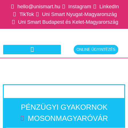
hello@unismart.hu
Instagram
LinkedIn
TikTok
Uni Smart Nyugat-Magyarország
Uni Smart Budapest és Kelet-Magyarország
ONLINE ÜGYINTÉZÉS
Ajánlatkérés munkáltatóknak
PÉNZÜGYI GYAKORNOK
MOSONMAGYARÓVÁR