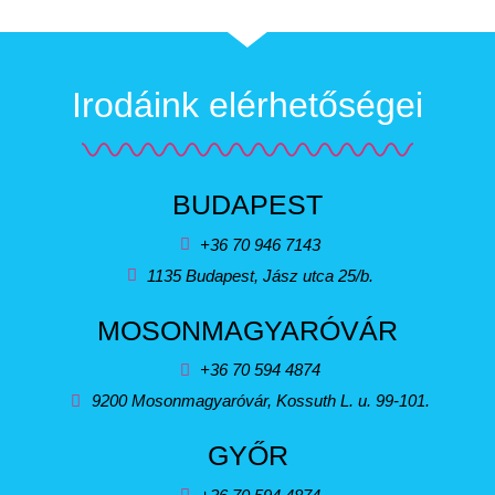
Irodáink elérhetőségei
BUDAPEST
+36 70 946 7143
1135 Budapest, Jász utca 25/b.
MOSONMAGYARÓVÁR
+36 70 594 4874
9200 Mosonmagyaróvár, Kossuth L. u. 99-101.
GYŐR