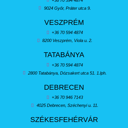
+36 70 594 4874
9024 Győr, Práter utca 9.
VESZPRÉM
+36 70 594 4874
8200 Veszprém, Viola u. 2.
TATABÁNYA
+36 70 594 4874
2800 Tatabánya, Dózsakert utca 51. 1.lph.
DEBRECEN
+36 70 946 7143
4025 Debrecen, Széchenyi u. 11.
SZÉKESFEHÉRVÁR