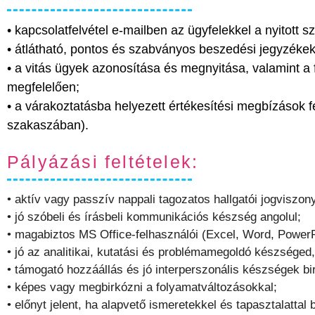
• kapcsolatfelvétel e-mailben az ügyfelekkel a nyitott
• átlátható, pontos és szabványos beszedési jegyzéke
• a vitás ügyek azonosítása és megnyitása, valamint a 
megfelelően;
• a várakoztatásba helyezett értékesítési megbízások 
szakaszában).
Pályázási feltételek:
• aktív vagy passzív nappali tagozatos hallgatói jogviszo
• jó szóbeli és írásbeli kommunikációs készség angolul;
• magabiztos MS Office-felhasználói (Excel, Word, PowerPo
• jó az analitikai, kutatási és problémamegoldó készséged,
• támogató hozzáállás és jó interperszonális készségek bi
• képes vagy megbirkózni a folyamatváltozásokkal;
• előnyt jelent, ha alapvető ismeretekkel és tapasztalatta