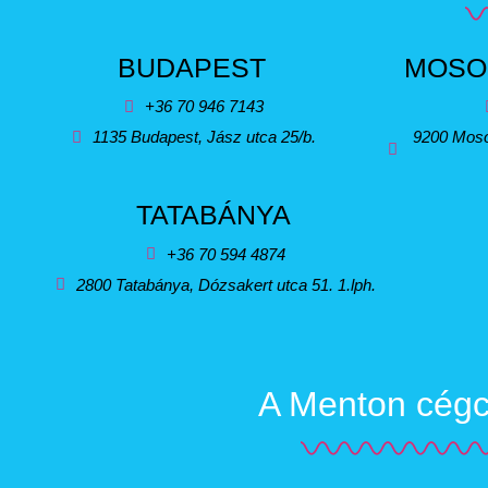
BUDAPEST
MOSO
+36 70 946 7143
1135 Budapest, Jász utca 25/b.
9200 Moso
TATABÁNYA
+36 70 594 4874
2800 Tatabánya, Dózsakert utca 51. 1.lph.
A Menton cégcs