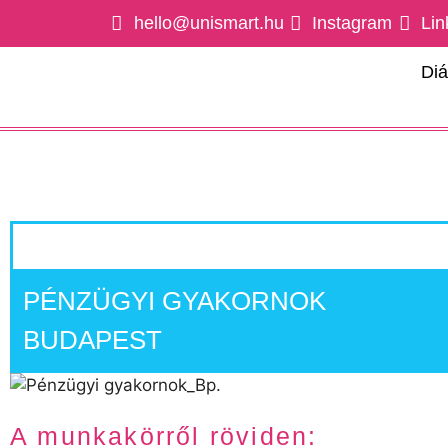
hello@unismart.hu
Instagram
Lin
Di
PÉNZÜGYI GYAKORNOK
BUDAPEST
A munkakörről röviden: