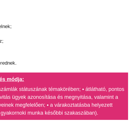
elnek;
z;
erednek.
és módja:
t számlák státuszának témakörében; • átlátható, pontos
vitás ügyek azonosítása és megnyitása, valamint a
lveinek megfelelően; • a várakoztatásba helyezett
(a gyakornoki munka későbbi szakaszában).