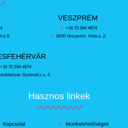
VESZPRÉM
74
+36 70 594 4874
tca 9.
8200 Veszprém, Viola u. 2.
ESFEHÉRVÁR
+36 70 594 4874
esfehérvár, Gyümölcs u. 4.
Hasznos linkek
Kapcsolat
Munkalehetőségek