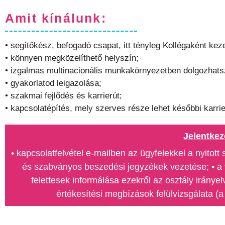
Amit kínálunk:
• segítőkész, befogadó csapat, itt tényleg Kollégaként kez
• könnyen megközelíthető helyszín;
• izgalmas multinacionális munkakörnyezetben dolgozhats
• gyakorlatod leigazolása;
• szakmai fejlődés és karrierút;
• kapcsolatépítés, mely szerves része lehet későbbi karri
Jelentkez
• kapcsolatfelvétel e-mailben az ügyfelekkel a nyitot
és szabványos beszedési jegyzékek vezetése; • a 
felettesek informálása ezekről az osztály iránye
értékesítési megbízások felülvizsgálata 