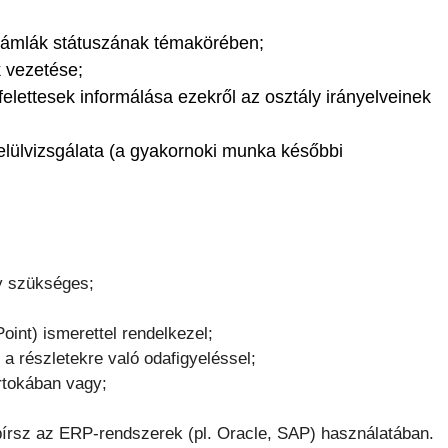
 számlák státuszának témakörében;
k vezetése;
felettesek informálása ezekről az osztály irányelveinek
felülvizsgálata (a gyakornoki munka későbbi
ny szükséges;
int) ismerettel rendelkezel;
 a részletekre való odafigyeléssel;
rtokában vagy;
l bírsz az ERP-rendszerek (pl. Oracle, SAP) használatában.