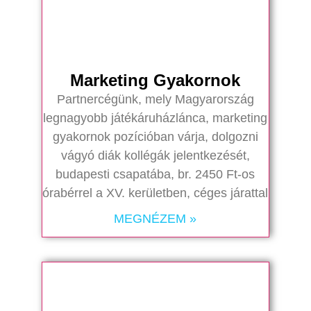
Marketing Gyakornok
Partnercégünk, mely Magyarország
legnagyobb játékáruházlánca, marketing
gyakornok pozícióban várja, dolgozni
vágyó diák kollégák jelentkezését,
budapesti csapatába, br. 2450 Ft-os
órabérrel a XV. kerületben, céges járattal
MEGNÉZEM »