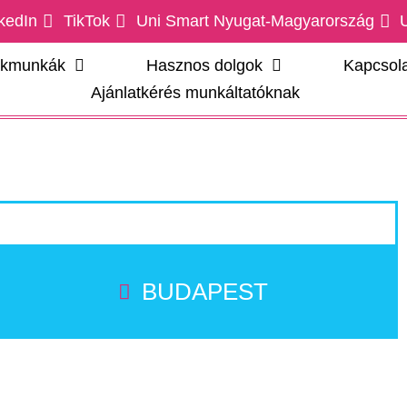
kedIn
TikTok
Uni Smart Nyugat-Magyarország
ákmunkák
Hasznos dolgok
Kapcsola
Ajánlatkérés munkáltatóknak
BUDAPEST