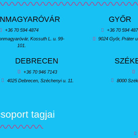
NMAGYARÓVÁR
GYŐR
+36 70 594 4874
+36 70 594 48
nmagyaróvár, Kossuth L. u. 99-
9024 Győr, Práter u
101.
DEBRECEN
SZÉK
+36 70 946 7143
4025 Debrecen, Széchenyi u. 11.
8000 Szék
oport tagjai