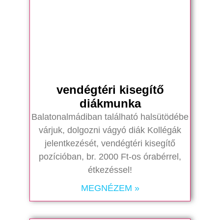
vendégtéri kisegítő
diákmunka
Balatonalmádiban található halsütödébe
várjuk, dolgozni vágyó diák Kollégák
jelentkezését, vendégtéri kisegítő
pozícióban, br. 2000 Ft-os órabérrel,
étkezéssel!
MEGNÉZEM »