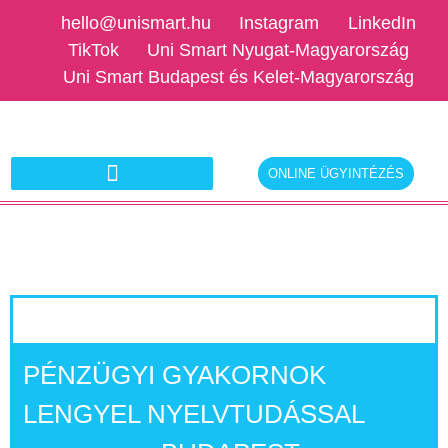
hello@unismart.hu
Instagram
LinkedIn
TikTok
Uni Smart Nyugat-Magyarország
Uni Smart Budapest és Kelet-Magyarország
ONLINE ÜGYINTÉZÉS
Ajánlatkérés munkáltatóknak
PÉNZÜGYI GYAKORNOK
LENGYEL NYELVTUDÁSSAL