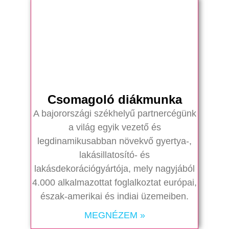
Csomagoló diákmunka
A bajorországi székhelyű partnercégünk
a világ egyik vezető és
legdinamikusabban növekvő gyertya-,
lakásillatosító- és
lakásdekorációgyártója, mely nagyjából
4.000 alkalmazottat foglalkoztat európai,
észak-amerikai és indiai üzemeiben.
MEGNÉZEM »