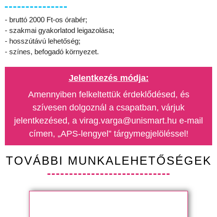
- bruttó 2000 Ft-os órabér;
- szakmai gyakorlatod leigazolása;
- hosszútávú lehetőség;
- színes, befogadó környezet.
Jelentkezés módja:
Amennyiben felkeltettük érdeklődésed, és
szívesen dolgoznál a csapatban, várjuk
jelentkezésed, a virag.varga@unismart.hu e-mail
címen, „APS-lengyel” tárgymegjelöléssel!
TOVÁBBI MUNKALEHETŐSÉGEK