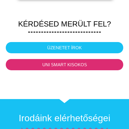
KÉRDÉSED MERÜLT FEL?
ÜZENETET ÍROK
UNI SMART KISOKOS
Irodáink elérhetőségei