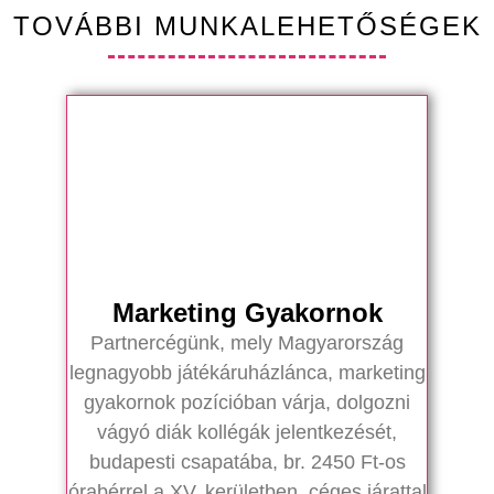
TOVÁBBI MUNKALEHETŐSÉGEK
Marketing Gyakornok
Partnercégünk, mely Magyarország
legnagyobb játékáruházlánca, marketing
gyakornok pozícióban várja, dolgozni
vágyó diák kollégák jelentkezését,
budapesti csapatába, br. 2450 Ft-os
órabérrel a XV. kerületben, céges járattal