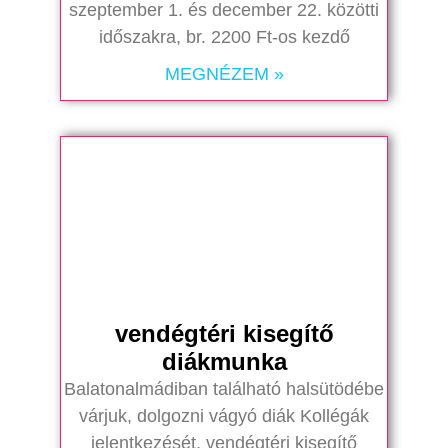
szeptember 1. és december 22. közötti
időszakra, br. 2200 Ft-os kezdő
MEGNÉZEM »
vendégtéri kisegítő
diákmunka
Balatonalmádiban található halsütödébe
várjuk, dolgozni vágyó diák Kollégák
jelentkezését, vendégtéri kisegítő