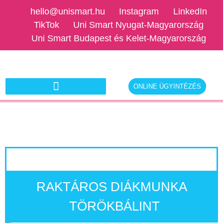
hello@unismart.hu
Instagram
LinkedIn
TikTok
Uni Smart Nyugat-Magyarország
Uni Smart Budapest és Kelet-Magyarország
ONLINE ÜGYINTÉZÉS
Ajánlatkérés munkáltatóknak
RAKTÁROS DIÁKMUNKA
TÖRÖKBÁLINT