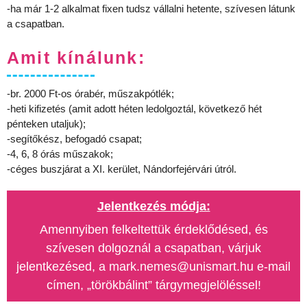
-ha már 1-2 alkalmat fixen tudsz vállalni hetente, szívesen látunk
a csapatban.
Amit kínálunk:
-br. 2000 Ft-os órabér, műszakpótlék;
-heti kifizetés (amit adott héten ledolgoztál, következő hét
pénteken utaljuk);
-segítőkész, befogadó csapat;
-4, 6, 8 órás műszakok;
-céges buszjárat a XI. kerület, Nándorfejérvári útról.
Jelentkezés módja:
Amennyiben felkeltettük érdeklődésed, és
szívesen dolgoznál a csapatban, várjuk
jelentkezésed, a mark.nemes@unismart.hu e-mail
címen, „törökbálint” tárgymegjelöléssel!