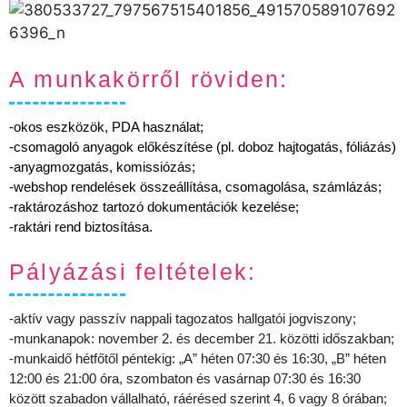
A munkakörről röviden:
-okos eszközök, PDA használat;
-csomagoló anyagok előkészítése (pl. doboz hajtogatás, fóliázás)
-anyagmozgatás, komissiózás;
-webshop rendelések összeállítása, csomagolása, számlázás;
-raktározáshoz tartozó dokumentációk kezelése;
-raktári rend biztosítása.
Pályázási feltételek:
-aktív vagy passzív nappali tagozatos hallgatói jogviszony;
-munkanapok: november 2. és december 21. közötti időszakban;
-munkaidő hétfőtől péntekig: „A” héten 07:30 és 16:30, „B” héten
12:00 és 21:00 óra, szombaton és vasárnap 07:30 és 16:30
között szabadon vállalható, ráérésed szerint 4, 6 vagy 8 órában;