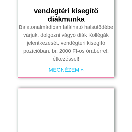
vendégtéri kisegítő
diákmunka
Balatonalmádiban található halsütödébe
várjuk, dolgozni vágyó diák Kollégák
jelentkezését, vendégtéri kisegítő
pozícióban, br. 2000 Ft-os órabérrel,
étkezéssel!
MEGNÉZEM »