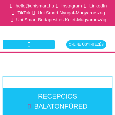
hello@unismart.hu
Instagram
LinkedIn
TikTok
Uni Smart Nyugat-Magyarország
Uni Smart Budapest és Kelet-Magyarország
ONLINE ÜGYINTÉZÉS
Ajánlatkérés munkáltatóknak
RECEPCIÓS
BALATONFÜRED