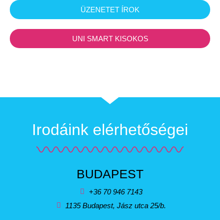
ÜZENETET ÍROK
UNI SMART KISOKOS
Irodáink elérhetőségei
BUDAPEST
+36 70 946 7143
1135 Budapest, Jász utca 25/b.