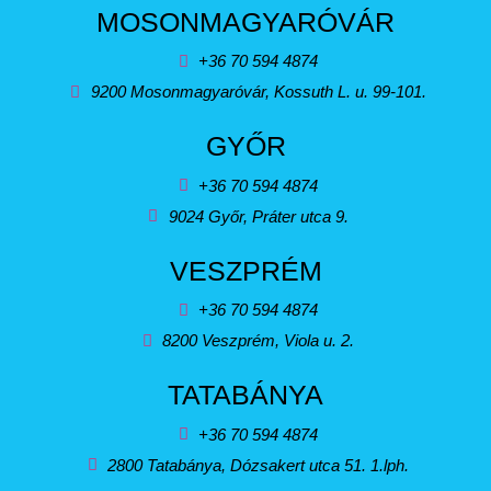
MOSONMAGYARÓVÁR
+36 70 594 4874
9200 Mosonmagyaróvár, Kossuth L. u. 99-101.
GYŐR
+36 70 594 4874
9024 Győr, Práter utca 9.
VESZPRÉM
+36 70 594 4874
8200 Veszprém, Viola u. 2.
TATABÁNYA
+36 70 594 4874
2800 Tatabánya, Dózsakert utca 51. 1.lph.