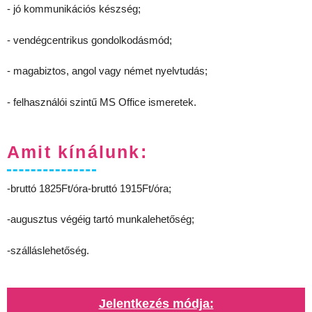
- jó kommunikációs készség;
- vendégcentrikus gondolkodásmód;
- magabiztos, angol vagy német nyelvtudás;
- felhasználói szintű MS Office ismeretek.
Amit kínálunk:
-bruttó 1825Ft/óra-bruttó 1915Ft/óra;
-augusztus végéig tartó munkalehetőség;
-szálláslehetőség.
Jelentkezés módja: