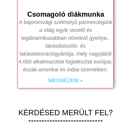
Csomagoló diákmunka
A bajorországi székhelyű partnercégünk
a világ egyik vezető és
legdinamikusabban növekvő gyertya-,
lakásillatosító- és
lakásdekorációgyártója, mely nagyjából
4.000 alkalmazottat foglalkoztat európai,
észak-amerikai és indiai üzemeiben.
MEGNÉZEM »
KÉRDÉSED MERÜLT FEL?