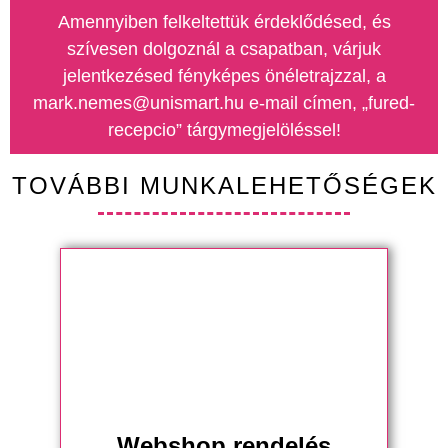
Amennyiben felkeltettük érdeklődésed, és
szívesen dolgoznál a csapatban, várjuk
jelentkezésed fényképes önéletrajzzal, a
mark.nemes@unismart.hu e-mail címen, „fured-
recepcio” tárgymegjelöléssel!
TOVÁBBI MUNKALEHETŐSÉGEK
Webshop rendelés