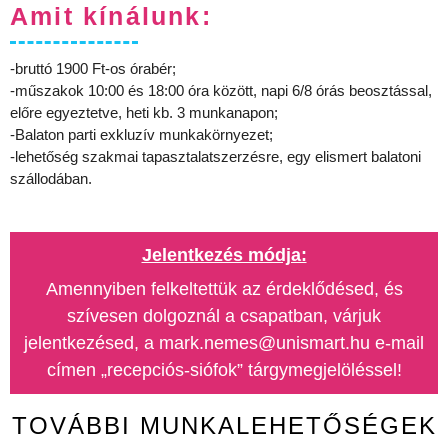
Amit kínálunk:
-bruttó 1900 Ft-os órabér;
-műszakok 10:00 és 18:00 óra között, napi 6/8 órás beosztással,
előre egyeztetve, heti kb. 3 munkanapon;
-Balaton parti exkluzív munkakörnyezet;
-lehetőség szakmai tapasztalatszerzésre, egy elismert balatoni
szállodában.
Jelentkezés módja:
Amennyiben felkeltettük az érdeklődésed, és
szívesen dolgoznál a csapatban, várjuk
jelentkezésed, a mark.nemes@unismart.hu e-mail
címen „recepciós-siófok” tárgymegjelöléssel!
TOVÁBBI MUNKALEHETŐSÉGEK