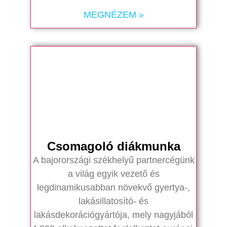
MEGNÉZEM »
Csomagoló diákmunka
A bajorországi székhelyű partnercégünk
a világ egyik vezető és
legdinamikusabban növekvő gyertya-,
lakásillatosító- és
lakásdekorációgyártója, mely nagyjából