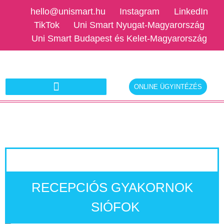
hello@unismart.hu
Instagram
LinkedIn
TikTok
Uni Smart Nyugat-Magyarország
Uni Smart Budapest és Kelet-Magyarország
ONLINE ÜGYINTÉZÉS
Ajánlatkérés munkáltatóknak
RECEPCIÓS GYAKORNOK
SIÓFOK