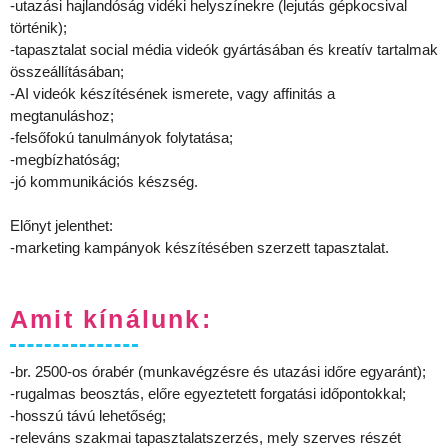
-utazási hajlandóság vidéki helyszínekre (lejutás gépkocsival
történik);
-tapasztalat social média videók gyártásában és kreatív tartalmak
összeállításában;
-AI videók készítésének ismerete, vagy affinitás a
megtanuláshoz;
-felsőfokú tanulmányok folytatása;
-megbízhatóság;
-jó kommunikációs készség.
Előnyt jelenthet:
-marketing kampányok készítésében szerzett tapasztalat.
Amit kínálunk:
-br. 2500-os órabér (munkavégzésre és utazási időre egyaránt);
-rugalmas beosztás, előre egyeztetett forgatási időpontokkal;
-hosszú távú lehetőség;
-releváns szakmai tapasztalatszerzés, mely szerves részét