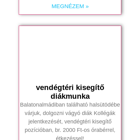
MEGNÉZEM »
vendégtéri kisegítő
diákmunka
Balatonalmádiban található halsütödébe
várjuk, dolgozni vágyó diák Kollégák
jelentkezését, vendégtéri kisegítő
pozícióban, br. 2000 Ft-os órabérrel,
étkezéssel!