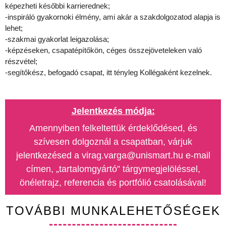
képezheti későbbi karrierednek;
-inspiráló gyakornoki élmény, ami akár a szakdolgozatod alapja is
lehet;
-szakmai gyakorlat leigazolása;
-képzéseken, csapatépítőkön, céges összejöveteleken való
részvétel;
-segítőkész, befogadó csapat, itt tényleg Kollégaként kezelnek.
Jelentkezés módja:
Amennyiben felkeltettük érdeklődésed, és
szívesen dolgoznál a csapatban, várjuk
jelentkezésed a virag.varga@unismart.hu e-mail
címen, „tartalomgyártó” tárgymegjelöléssel,
önéletrajz, referencia és portfólió csatolásával!
TOVÁBBI MUNKALEHETŐSÉGEK