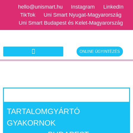
hello@unismart.hu
Instagram
LinkedIn
TikTok
Uni Smart Nyugat-Magyarország
Uni Smart Budapest és Kelet-Magyarország
ONLINE ÜGYINTÉZÉS
Ajánlatkérés munkáltatóknak
TARTALOMGYÁRTÓ
GYAKORNOK