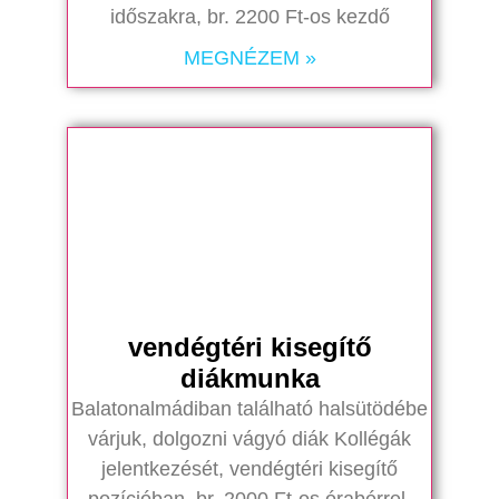
időszakra, br. 2200 Ft-os kezdő
MEGNÉZEM »
vendégtéri kisegítő
diákmunka
Balatonalmádiban található halsütödébe
várjuk, dolgozni vágyó diák Kollégák
jelentkezését, vendégtéri kisegítő
pozícióban, br. 2000 Ft-os órabérrel,