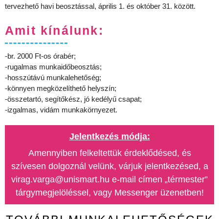
tervezhető havi beosztással, április 1. és október 31. között.
Amit kínálunk:
-br. 2000 Ft-os órabér;
-rugalmas munkaidőbeosztás;
-hosszútávú munkalehetőség;
-könnyen megközelíthető helyszín;
-összetartó, segítőkész, jó kedélyű csapat;
-izgalmas, vidám munkakörnyezet.
Jelentkezés módja:
Amennyiben felkeltettük érdeklődésed, és
szívesen dolgoznál velünk, várjuk jelentkezésed, a
virag.varga@unismart.hu e-mail címen „térmester”
tárgymegjelöléssel, vagy Messenger üzenetben!