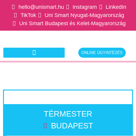
hello@unismart.hu
Instagram
LinkedIn
TikTok
Uni Smart Nyugat-Magyarország
Uni Smart Budapest és Kelet-Magyarország
ONLINE ÜGYINTÉZÉS
Ajánlatkérés munkáltatóknak
TÉRMESTER
BUDAPEST