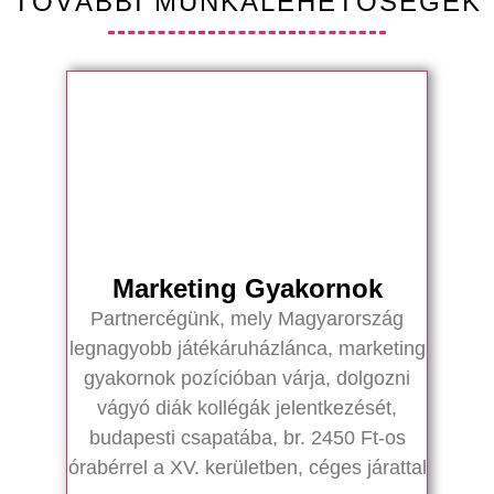
TOVÁBBI MUNKALEHETŐSÉGEK
Marketing Gyakornok
Partnercégünk, mely Magyarország
legnagyobb játékáruházlánca, marketing
gyakornok pozícióban várja, dolgozni
vágyó diák kollégák jelentkezését,
budapesti csapatába, br. 2450 Ft-os
órabérrel a XV. kerületben, céges járattal