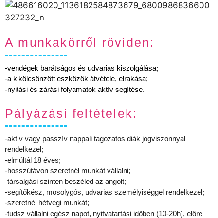
A munkakörről röviden:
-vendégek barátságos és udvarias kiszolgálása;
-a kikölcsönzött eszközök átvétele, elrakása;
-nyitási és zárási folyamatok aktív segítése.
Pályázási feltételek:
-aktív vagy passzív nappali tagozatos diák jogviszonnyal
rendelkezel;
-elmúltál 18 éves;
-hosszútávon szeretnél munkát vállalni;
-társalgási szinten beszéled az angolt;
-segítőkész, mosolygós, udvarias személyiséggel rendelkezel;
-szeretnél hétvégi munkát;
-tudsz vállalni egész napot, nyitvatartási időben (10-20h), előre