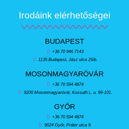
Irodáink elérhetőségei
BUDAPEST
+36 70 946 7143
1135 Budapest, Jász utca 25/b.
MOSONMAGYARÓVÁR
+36 70 594 4874
9200 Mosonmagyaróvár, Kossuth L. u. 99-101.
GYŐR
+36 70 594 4874
9024 Győr, Práter utca 9.