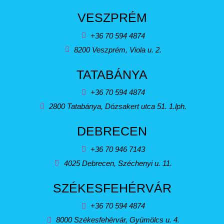
VESZPRÉM
+36 70 594 4874
8200 Veszprém, Viola u. 2.
TATABÁNYA
+36 70 594 4874
2800 Tatabánya, Dózsakert utca 51. 1.lph.
DEBRECEN
+36 70 946 7143
4025 Debrecen, Széchenyi u. 11.
SZÉKESFEHÉRVÁR
+36 70 594 4874
8000 Székesfehérvár, Gyümölcs u. 4.