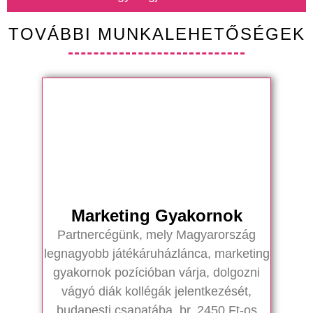
TOVÁBBI MUNKALEHETŐSÉGEK
Marketing Gyakornok
Partnercégünk, mely Magyarország
legnagyobb játékáruházlánca, marketing
gyakornok pozícióban várja, dolgozni
vágyó diák kollégák jelentkezését,
budapesti csapatába, br. 2450 Ft-os