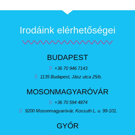
Irodáink elérhetőségei
BUDAPEST
+36 70 946 7143
1135 Budapest, Jász utca 25/b.
MOSONMAGYARÓVÁR
+36 70 594 4874
9200 Mosonmagyaróvár, Kossuth L. u. 99-101.
GYŐR