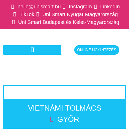
hello@unismart.hu
Instagram
LinkedIn
TikTok
Uni Smart Nyugat-Magyarország
Uni Smart Budapest és Kelet-Magyarország
ONLINE ÜGYINTÉZÉS
Ajánlatkérés munkáltatóknak
VIETNÁMI TOLMÁCS
GYŐR