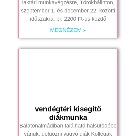
raktári munkavégzésre, Törökbálinton,
szeptember 1. és december 22. közötti
időszakra, br. 2200 Ft-os kezdő
MEGNÉZEM »
vendégtéri kisegítő
diákmunka
Balatonalmádiban található halsütödébe
várjuk, dolgozni vágyó diák Kollégák