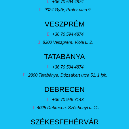
+36 70 594 4874
9024 Győr, Práter utca 9.
VESZPRÉM
+36 70 594 4874
8200 Veszprém, Viola u. 2.
TATABÁNYA
+36 70 594 4874
2800 Tatabánya, Dózsakert utca 51. 1.lph.
DEBRECEN
+36 70 946 7143
4025 Debrecen, Széchenyi u. 11.
SZÉKESFEHÉRVÁR