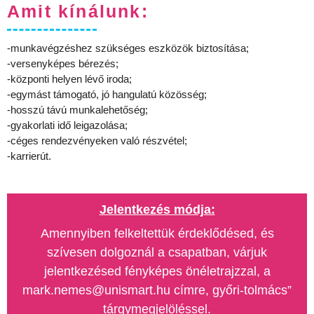
Amit kínálunk:
-munkavégzéshez szükséges eszközök biztosítása;
-versenyképes bérezés;
-központi helyen lévő iroda;
-egymást támogató, jó hangulatú közösség;
-hosszú távú munkalehetőség;
-gyakorlati idő leigazolása;
-céges rendezvényeken való részvétel;
-karrierút.
Jelentkezés módja:
Amennyiben felkeltettük érdeklődésed, és
szívesen dolgoznál a csapatban, várjuk
jelentkezésed fényképes önéletrajzzal, a
mark.nemes@unismart.hu címre, győri-tolmács”
tárgymegjelöléssel.