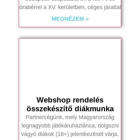
órabérrel a XV. kerületben, céges járattal
MEGNÉZEM »
Webshop rendelés
összekészítő diákmunka
Partnercégünk, mely Magyarország
legnagyobb játékáruházlánca, dolgozni
vágyó diákok (18+) jelentkezését várja,