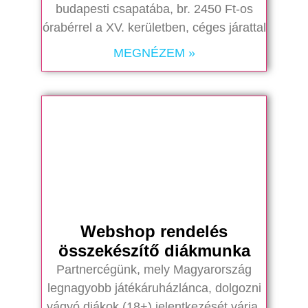
budapesti csapatába, br. 2450 Ft-os
órabérrel a XV. kerületben, céges járattal
MEGNÉZEM »
Webshop rendelés
összekészítő diákmunka
Partnercégünk, mely Magyarország
legnagyobb játékáruházlánca, dolgozni
vágyó diákok (18+) jelentkezését várja,