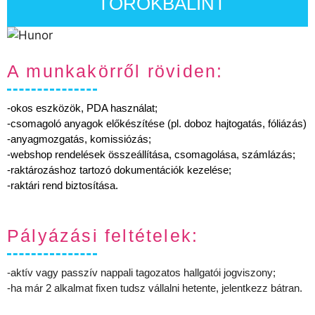
TÖRÖKBÁLINT
A munkakörről röviden:
-okos eszközök, PDA használat;
-csomagoló anyagok előkészítése (pl. doboz hajtogatás, fóliázás)
-anyagmozgatás, komissiózás;
-webshop rendelések összeállítása, csomagolása, számlázás;
-raktározáshoz tartozó dokumentációk kezelése;
-raktári rend biztosítása.
Pályázási feltételek:
-aktív vagy passzív nappali tagozatos hallgatói jogviszony;
-ha már 2 alkalmat fixen tudsz vállalni hetente, jelentkezz bátran.