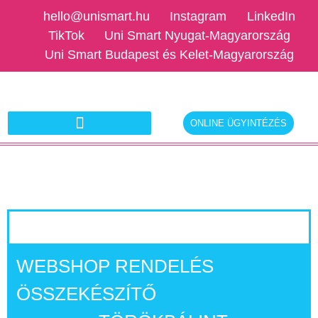
hello@unismart.hu
Instagram
LinkedIn
TikTok
Uni Smart Nyugat-Magyarország
Uni Smart Budapest és Kelet-Magyarország
ONLINE ÜGYINTÉZÉS
Ajánlatkérés munkáltatóknak
WEBSHOP RENDELÉS
ÖSSZEKÉSZÍTŐ