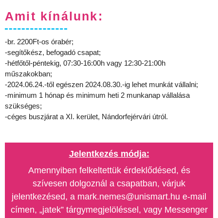
Amit kínálunk:
-br. 2200Ft-os órabér;
-segítőkész, befogadó csapat;
-hétfőtől-péntekig, 07:30-16:00h vagy 12:30-21:00h
műszakokban;
-2024.06.24.-től egészen 2024.08.30.-ig lehet munkát vállalni;
-minimum 1 hónap és minimum heti 2 munkanap vállalása
szükséges;
-céges buszjárat a XI. kerület, Nándorfejérvári útról.
Jelentkezés módja:
Amennyiben felkeltettük érdeklődésed, és
szívesen dolgoznál a csapatban, várjuk
jelentkezésed, a mark.nemes@unismart.hu e-mail
címen, „jatek” tárgymegjelöléssel, vagy Messenger