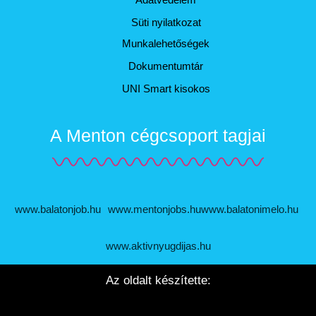
Süti nyilatkozat
Munkalehetőségek
Dokumentumtár
UNI Smart kisokos
A Menton cégcsoport tagjai
www.balatonjob.hu
www.mentonjobs.hu
www.balatonimelo.hu
www.aktivnyugdijas.hu
Az oldalt készítette: