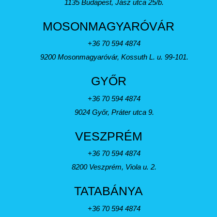
1135 Budapest, Jász utca 25/b.
MOSONMAGYARÓVÁR
+36 70 594 4874
9200 Mosonmagyaróvár, Kossuth L. u. 99-101.
GYŐR
+36 70 594 4874
9024 Győr, Práter utca 9.
VESZPRÉM
+36 70 594 4874
8200 Veszprém, Viola u. 2.
TATABÁNYA
+36 70 594 4874