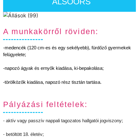
ALSÓÖRS
A munkakörről röviden:
-medencék (120 cm-es és egy sekélyebb), fürdőző gyermekek
felügyelete;
-napozó ágyak és ernyők kiadása, ki-bepakolása;
-törölközők kiadása, napozó rész tisztán tartása.
Pályázási feltételek:
- aktív vagy passzív nappali tagozatos hallgatói jogviszony;
- betöltött 18. életév;