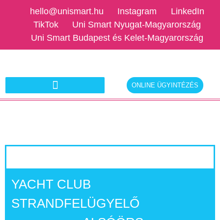
hello@unismart.hu
Instagram
LinkedIn
TikTok
Uni Smart Nyugat-Magyarország
Uni Smart Budapest és Kelet-Magyarország
ONLINE ÜGYINTÉZÉS
Ajánlatkérés munkáltatóknak
YACHT CLUB
STRANDFELÜGYELŐ