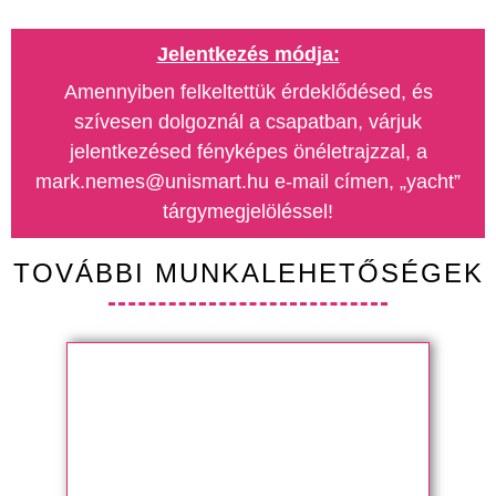
Jelentkezés módja:
Amennyiben felkeltettük érdeklődésed, és
szívesen dolgoznál a csapatban, várjuk
jelentkezésed fényképes önéletrajzzal, a
mark.nemes@unismart.hu e-mail címen, „yacht”
tárgymegjelöléssel!
TOVÁBBI MUNKALEHETŐSÉGEK