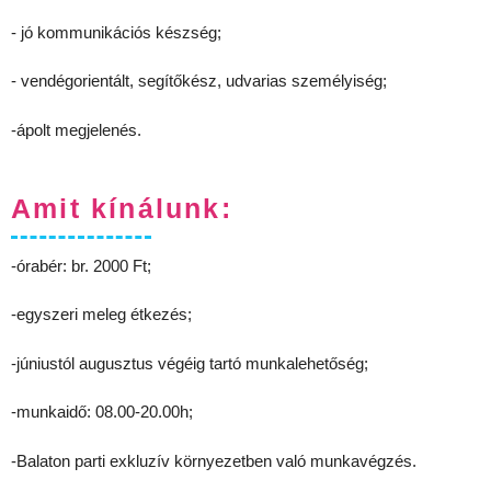
- jó kommunikációs készség;
- vendégorientált, segítőkész, udvarias személyiség;
-ápolt megjelenés.
Amit kínálunk:
-órabér: br. 2000 Ft;
-egyszeri meleg étkezés;
-júniustól augusztus végéig tartó munkalehetőség;
-munkaidő: 08.00-20.00h;
-Balaton parti exkluzív környezetben való munkavégzés.