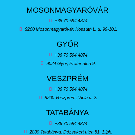
MOSONMAGYARÓVÁR
+36 70 594 4874
9200 Mosonmagyaróvár, Kossuth L. u. 99-101.
GYŐR
+36 70 594 4874
9024 Győr, Práter utca 9.
VESZPRÉM
+36 70 594 4874
8200 Veszprém, Viola u. 2.
TATABÁNYA
+36 70 594 4874
2800 Tatabánya, Dózsakert utca 51. 1.lph.