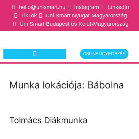
hello@unismart.hu
Instagram
LinkedIn
TikTok
Uni Smart Nyugat-Magyarország
Uni Smart Budapest és Kelet-Magyarország
ONLINE ÜGYINTÉZÉS
Ajánlatkérés munkáltatóknak
Munka lokációja:
Bábolna
Tolmács Diákmunka