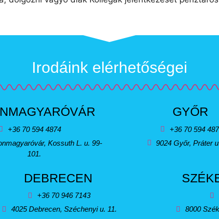
Irodáink elérhetőségei
NMAGYARÓVÁR
GYŐR
+36 70 594 4874
+36 70 594 48
nmagyaróvár, Kossuth L. u. 99-
9024 Győr, Práter u
101.
DEBRECEN
SZÉK
+36 70 946 7143
4025 Debrecen, Széchenyi u. 11.
8000 Szék