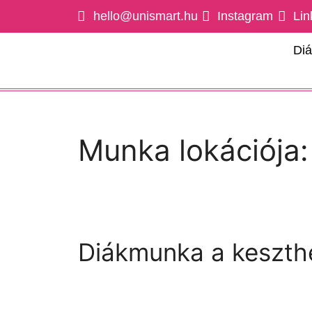
hello@unismart.hu
Instagram
Lin
Di
Munka lokációja
Diákmunka a keszthe