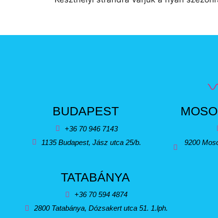
BUDAPEST
MOSO
+36 70 946 7143
1135 Budapest, Jász utca 25/b.
9200 Moso
TATABÁNYA
+36 70 594 4874
2800 Tatabánya, Dózsakert utca 51. 1.lph.