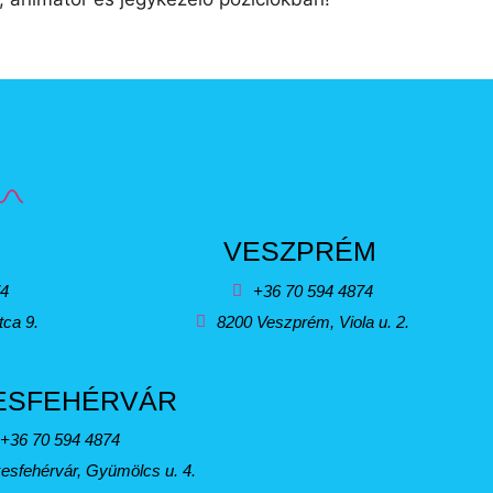
VESZPRÉM
74
+36 70 594 4874
tca 9.
8200 Veszprém, Viola u. 2.
ESFEHÉRVÁR
+36 70 594 4874
esfehérvár, Gyümölcs u. 4.