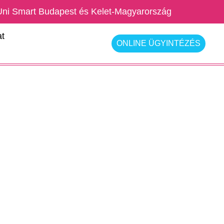
Uni Smart Budapest és Kelet-Magyarország
t
ONLINE ÜGYINTÉZÉS