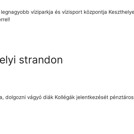
 legnagyobb víziparkja és vízisport központja Keszthelye
rrel!
lyi strandon
ra, dolgozni vágyó diák Kollégák jelentkezését pénztáros