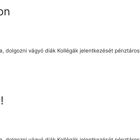
on
ra, dolgozni vágyó diák Kollégák jelentkezését pénztáros
!
ra, dolgozni vágyó diák Kollégák jelentkezését pénztáro