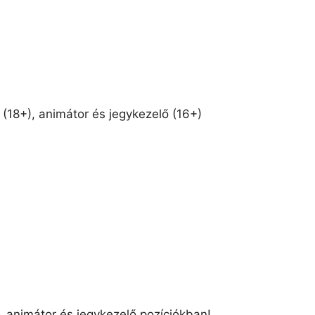
 (18+), animátor és jegykezelő (16+)
s, animátor és jegykezelő pozíciókban!