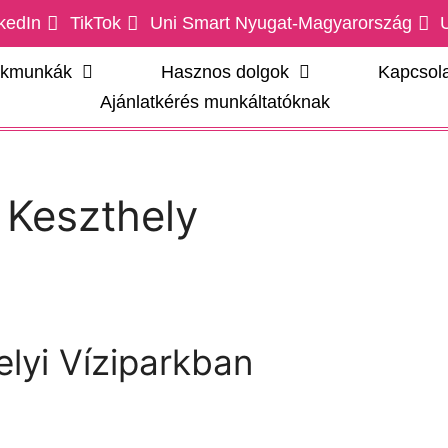
kedIn
TikTok
Uni Smart Nyugat-Magyarország
ákmunkák
Hasznos dolgok
Kapcsola
Ajánlatkérés munkáltatóknak
:
Keszthely
lyi Víziparkban