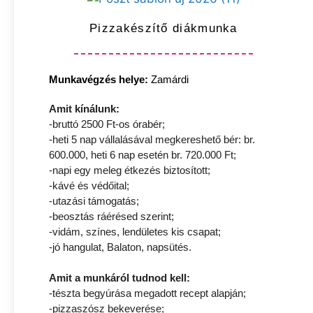
Pizzakészítő diákmunka
Munkavégzés helye:
Zamárdi
Amit kínálunk:
-bruttó 2500 Ft-os órabér;
-heti 5 nap vállalásával megkereshető bér: br.
600.000, heti 6 nap esetén br. 720.000 Ft;
-napi egy meleg étkezés biztosított;
-kávé és védőital;
-utazási támogatás;
-beosztás ráérésed szerint;
-vidám, színes, lendületes kis csapat;
-jó hangulat, Balaton, napsütés.
Amit a munkáról tudnod kell:
-tészta begyúrása megadott recept alapján;
-pizzaszósz bekeverése;