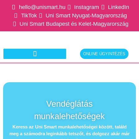
hello@unismart.hu
Instagram
LinkedIn
TikTok
Uni Smart Nyugat-Magyarország
Uni Smart Budapest és Kelet-Magyarország
ONLINE ÜGYINTÉZÉS
Ajánlatkérés munkáltatóknak
Vendéglátás
munkalehetőségek
Keress az Uni Smart munkalehetőségei között, találd
meg a számodra leginkább tetszőt, és dolgozz akár már