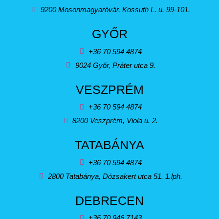
9200 Mosonmagyaróvár, Kossuth L. u. 99-101.
GYŐR
+36 70 594 4874
9024 Győr, Práter utca 9.
VESZPRÉM
+36 70 594 4874
8200 Veszprém, Viola u. 2.
TATABÁNYA
+36 70 594 4874
2800 Tatabánya, Dózsakert utca 51. 1.lph.
DEBRECEN
+36 70 946 7143