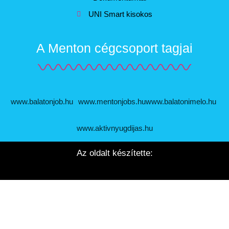
UNI Smart kisokos
A Menton cégcsoport tagjai
www.balatonjob.hu
www.mentonjobs.hu
www.balatonimelo.hu
www.aktivnyugdijas.hu
Az oldalt készítette: